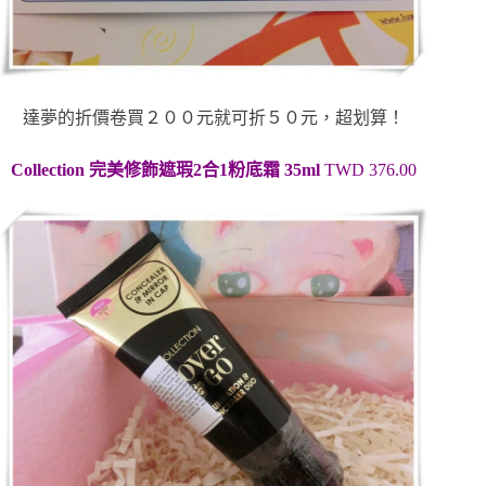
達夢的折價卷買２００元就可折５０元，超划算！
C
ollection
完美修飾遮瑕
2
合
1
粉底霜
35ml
TWD 376.00