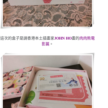
這次的盒子是請香港本土插畫家
JOHN HO
畫的
肉肉熊電
影篇
。