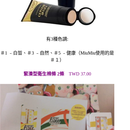
有
3
種色調
:
＃
1
﹣白晢、＃
3
﹣自然、＃
5
﹣健康（MiuMiu使用的是
＃１）
緊湊型衛生棉條
2
條
TWD 37.00