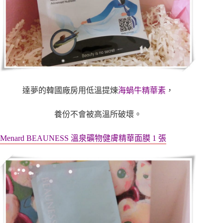
達夢的韓國廠房用低溫提煉
海蝸牛精華素
，
養份不會被高溫所破壞。
Menard BEAUNESS
溫泉礦物健膚精華面膜 1 張