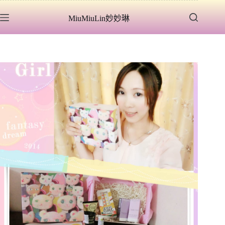
跳
MiuMiuLin妙妙琳
至
主
要
內
容