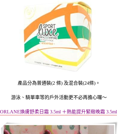
產品分為普通裝
(2
條
)
及混合裝
(24
條
)
。
游泳、騎單車等的戶外活動更不必再擔心囉～
ORLANE
煥膚舒柔日霜 3.5ml ＋熱能提升緊緻晚霜 3.5ml