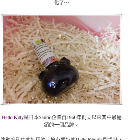
化了～
Hello Kitty
是日本
Sanrio
企業自
1960
年創立以來其中最暢
銷的一個品牌。
塗鴉系列中的指甲油
－
擁有獨特的
Hello Kitty
外型設計，