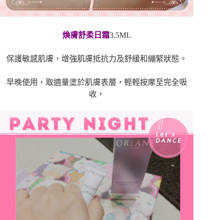
煥膚舒柔日霜
3.5ML
保護敏感肌膚，增強肌膚抵抗力及舒緩和繃緊狀態。
早晚使用，取適量塗於肌膚表層，輕輕按摩至完全吸
收，