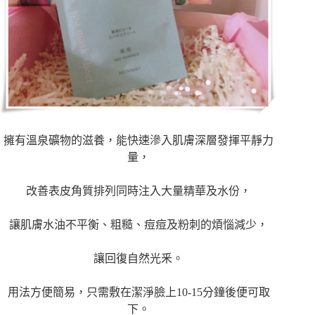
擁有溫泉礦物的滋養，能快速滲入肌膚深層發揮平靜力
量，
改善表皮角質排列同時注入大量精華及水份，
讓肌膚水油不平衡、粗糙、痘痘及粉刺的煩惱減少，
讓回復自然光釆。
用法方便簡易，只需敷在潔淨臉上
10-15
分鐘後便可取
下。