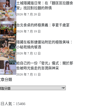
土城隱藏版日常：在「麵匡匡拉麵食
堂」找回對拉麵的熱情
2026 年 7 月 20 日
台北食桌的終極奧義：寧夏千歲宴
2026 年 7 月 19 日
隱藏在板新捷運站附近的極致美味：
小秘苑燒肉餐酒
2026 年 7 月 12 日
給自己的一份「發光」儀式：關於那
些被時光偷走的澎潤與神采
2026 年 7 月 11 日
文章分類
文
章
分
類
日人氣：15466