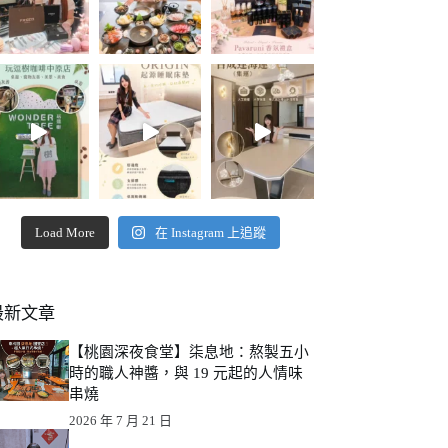
Load More
在 Instagram 上追蹤
最新文章
【桃園深夜食堂】柒息地：熬製五小
時的職人神醬，與 19 元起的人情味
串燒
2026 年 7 月 21 日