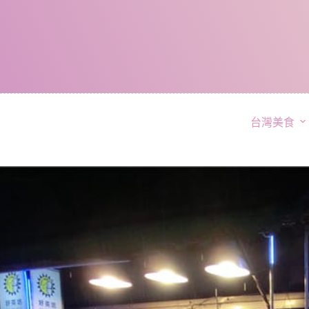
跳
至
主
要
內
容
台灣美食