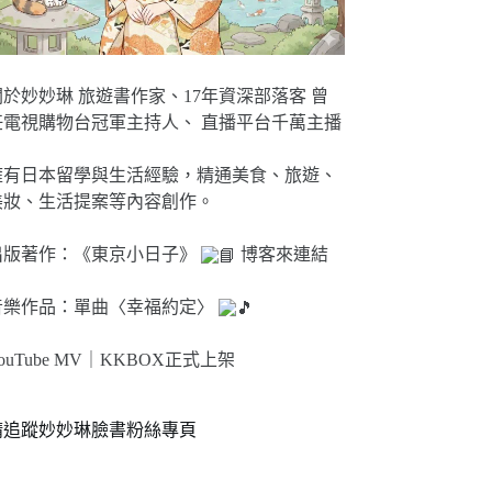
關於妙妙琳 旅遊書作家、17年資深部落客 曾
任電視購物台冠軍主持人、 直播平台千萬主播
擁有日本留學與生活經驗，精通美食、旅遊、
美妝、生活提案等內容創作。
出版著作：《東京小日子》
博客來連結
音樂作品：單曲〈幸福約定〉
ouTube MV｜
KKBOX正式上架
請追蹤妙妙琳臉書粉絲專頁