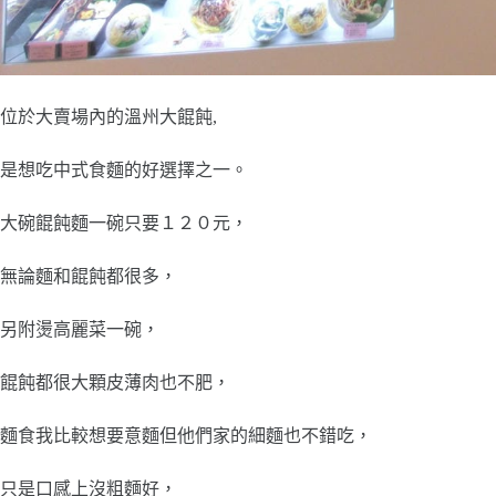
位於大賣場內的溫州大餛飩,
是想吃中式食麵的好選擇之一。
大碗餛飩麵一碗只要１２０元，
無論麵和餛飩都很多，
另附燙高麗菜一碗，
餛飩都很大顆皮薄肉也不肥，
麵食我比較想要意麵但他們家的細麵也不錯吃，
只是口感上沒粗麵好，