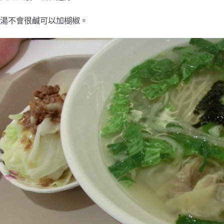
湯不會很鹹可以加楜椒。