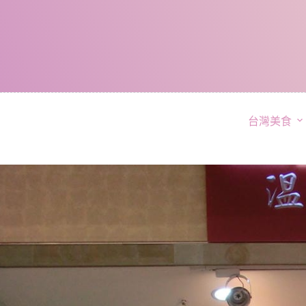
跳
至
主
要
內
容
台灣美食