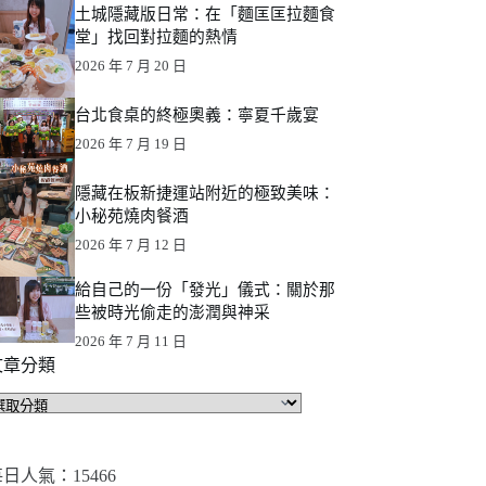
土城隱藏版日常：在「麵匡匡拉麵食
堂」找回對拉麵的熱情
2026 年 7 月 20 日
台北食桌的終極奧義：寧夏千歲宴
2026 年 7 月 19 日
隱藏在板新捷運站附近的極致美味：
小秘苑燒肉餐酒
2026 年 7 月 12 日
給自己的一份「發光」儀式：關於那
些被時光偷走的澎潤與神采
2026 年 7 月 11 日
文章分類
文
章
分
類
日人氣：15466