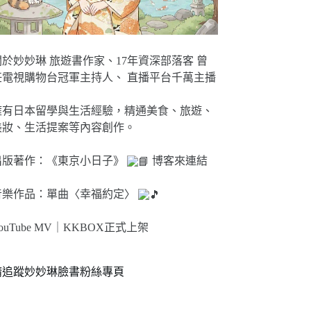
關於妙妙琳 旅遊書作家、17年資深部落客 曾
任電視購物台冠軍主持人、 直播平台千萬主播
擁有日本留學與生活經驗，精通美食、旅遊、
美妝、生活提案等內容創作。
出版著作：《東京小日子》
博客來連結
音樂作品：單曲〈幸福約定〉
ouTube MV｜
KKBOX正式上架
請追蹤妙妙琳臉書粉絲專頁