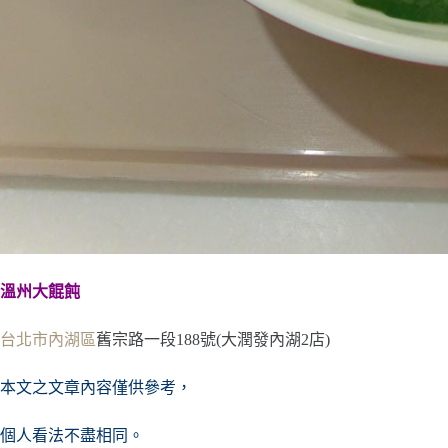
溫州大餛飩
台北市
內湖區
舊宗路一段188號(大潤發內湖2店)
本文之文章內容僅供參考，
個人看法不盡相同。