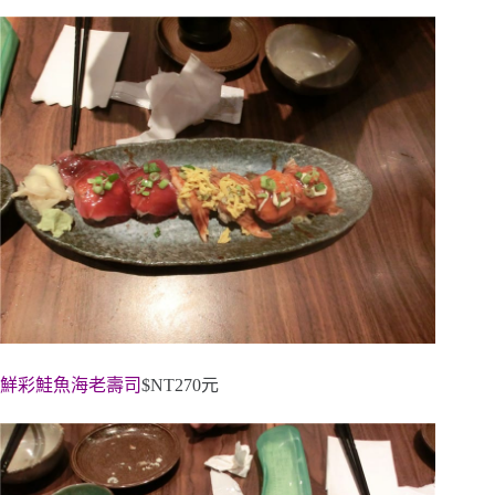
鮮彩鮭魚海老壽司
$NT270元