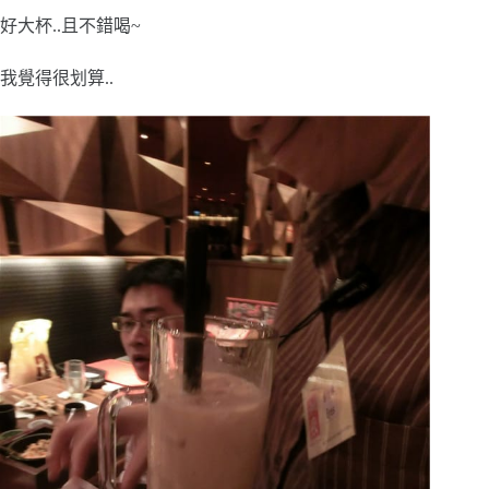
好大杯..且不錯喝~
我覺得很划算..