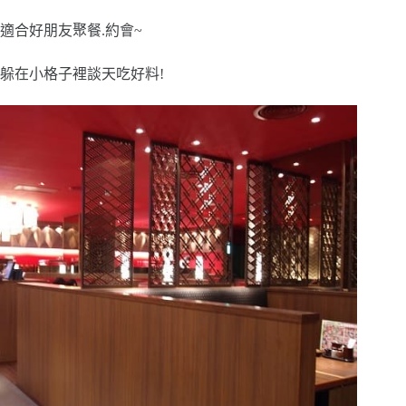
適合好朋友聚餐.約會~
躲在小格子裡談天吃好料!