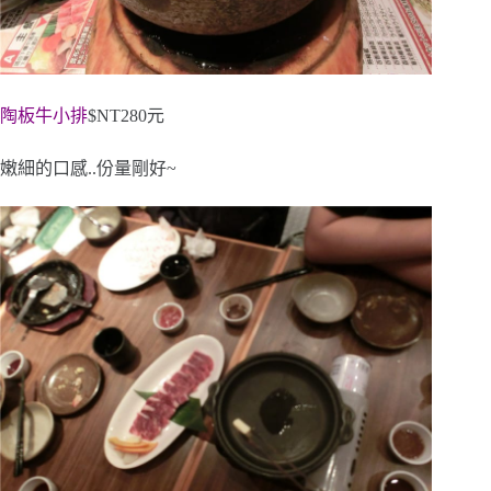
陶板牛小排
$NT280元
嫩細的口感..份量剛好~