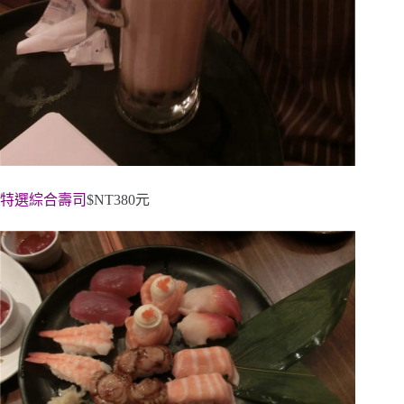
特選綜合壽司
$NT380元