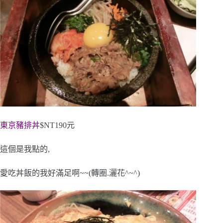
東京豬排丼
$NT190元
這個是我點的,
愛吃丼飯的我好滿足啊~~(轉圈.灑花^~^)