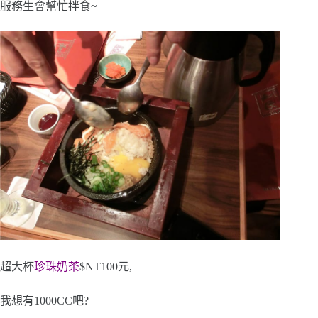
服務生會幫忙拌食~
超大杯
珍珠奶茶
$NT100元,
我想有1000CC吧?