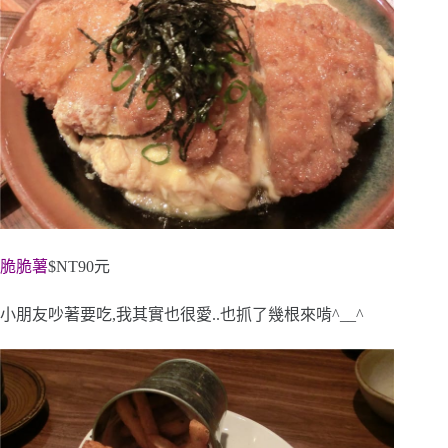
脆脆薯
$NT90元
小朋友吵著要吃,我其實也很愛..也抓了幾根來啃^__^