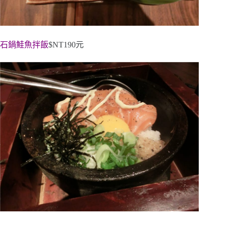
石鍋鮭魚拌飯
$NT190元