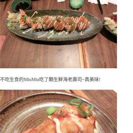
不吃生食的MiuMiu吃了顆生鮮海老壽司~真美味!