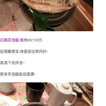
石鍋茶泡飯
-鮭魚$NT90元
這個雖便宜,味道卻出奇的好!
高湯下去拌泡~
原來茶泡飯能這麼讚~