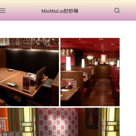
跳
MiuMiuLin妙妙琳
至
主
要
內
容