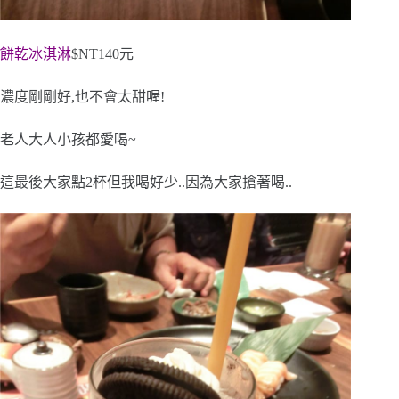
餅乾冰淇淋
$NT140元
濃度剛剛好,也不會太甜喔!
老人大人小孩都愛喝~
這最後大家點2杯但我喝好少..因為大家搶著喝..