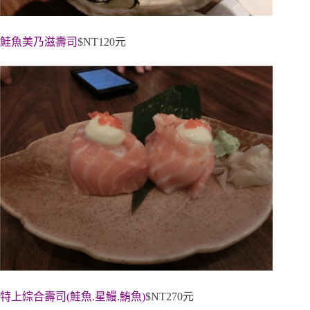
鮭魚美乃滋壽司
$NT120元
特上綜合壽司(鮭魚.星鰻.鮪魚)
$NT270元