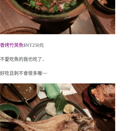
香烤竹莢魚
$NT250元
不愛吃魚的我也吃了..
好吃且刺不會很多喔~~