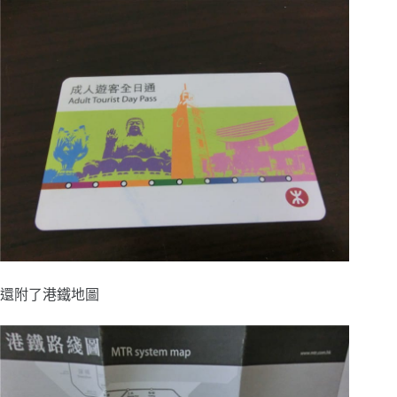
還附了港鐵地圖