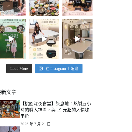
Load More
在 Instagram 上追蹤
最新文章
【桃園深夜食堂】柒息地：熬製五小
時的職人神醬，與 19 元起的人情味
串燒
2026 年 7 月 21 日