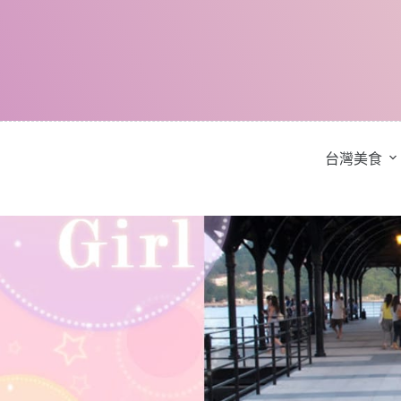
跳
至
主
要
內
容
台灣美食