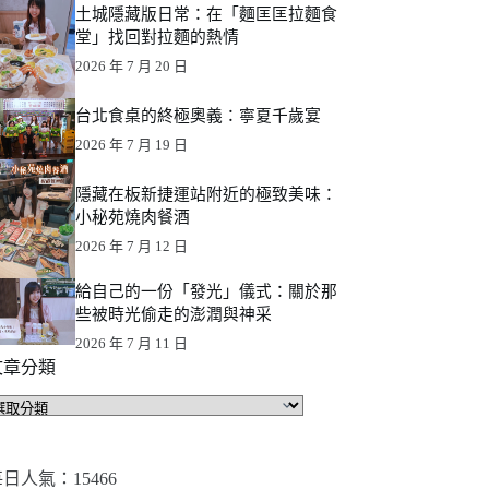
土城隱藏版日常：在「麵匡匡拉麵食
堂」找回對拉麵的熱情
2026 年 7 月 20 日
台北食桌的終極奧義：寧夏千歲宴
2026 年 7 月 19 日
隱藏在板新捷運站附近的極致美味：
小秘苑燒肉餐酒
2026 年 7 月 12 日
給自己的一份「發光」儀式：關於那
些被時光偷走的澎潤與神采
2026 年 7 月 11 日
文章分類
文
章
分
類
日人氣：15466