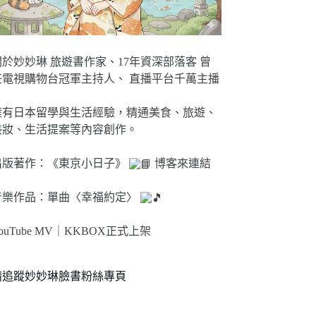
關於妙妙琳 旅遊書作家、17年資深部落客 曾
任電視購物台冠軍主持人、 直播平台千萬主播
擁有日本留學與生活經驗，精通美食、旅遊、
美妝、生活提案等內容創作。
出版著作：《東京小日子》
博客來連結
音樂作品：單曲〈幸福約定〉
ouTube MV｜
KKBOX正式上架
請追蹤妙妙琳臉書粉絲專頁