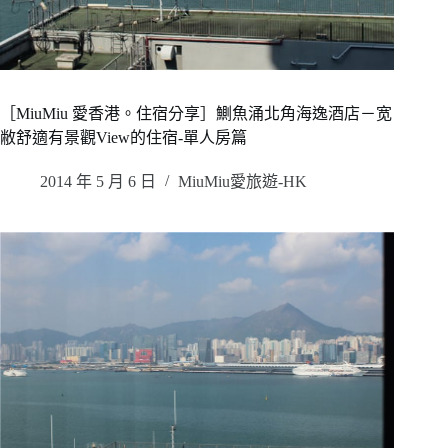
［MiuMiu 愛香港。住宿分享］鰂魚涌北角海逸酒店－宽
敝舒適有景觀View的住宿-單人房篇
2014 年 5 月 6 日
MiuMiu愛旅遊-HK