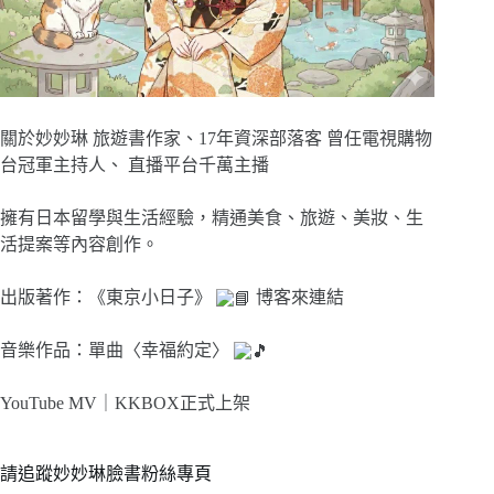
關於妙妙琳 旅遊書作家、17年資深部落客 曾任電視購物
台冠軍主持人、 直播平台千萬主播
擁有日本留學與生活經驗，精通美食、旅遊、美妝、生
活提案等內容創作。
出版著作：《東京小日子》
博客來連結
音樂作品：單曲〈幸福約定〉
YouTube MV｜
KKBOX正式上架
請追蹤妙妙琳臉書粉絲專頁