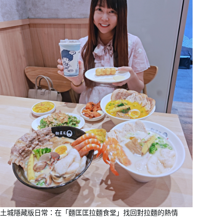
土城隱藏版日常：在「麵匡匡拉麵食堂」找回對拉麵的熱情