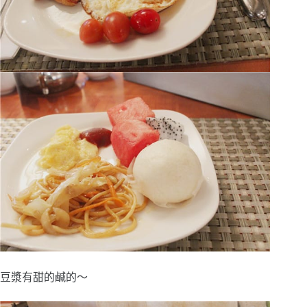
豆漿有甜的鹹的～