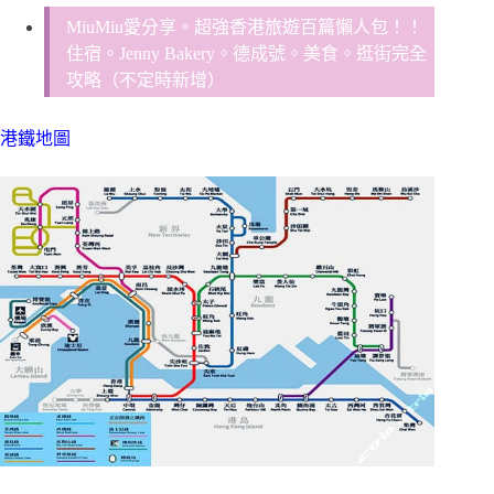
MiuMiu愛分享。超強香港旅遊百篇懶人包！！
住宿。Jenny Bakery。德成號。美食。逛街完全
攻略（不定時新增）
港鐵地圖