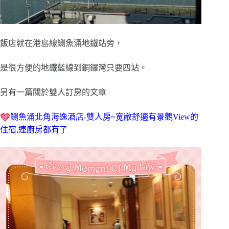
飯店就在港島線鰂魚涌地鐵站旁，
是很方便的地鐵藍線到銅鑼灣只要四站。
另有一篇關於雙人訂房的文章
鰂魚涌北角海逸酒店-雙人房~宽敝舒適有景觀View的
住宿,連廚房都有了