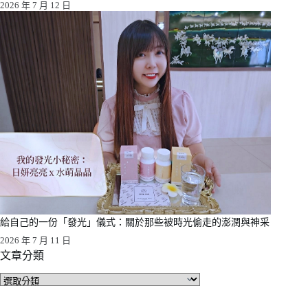
2026 年 7 月 12 日
給自己的一份「發光」儀式：關於那些被時光偷走的澎潤與神采
2026 年 7 月 11 日
文章分類
文
章