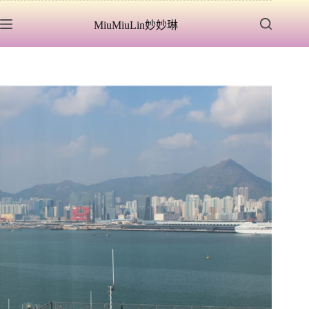
跳
MiuMiuLin妙妙琳
至
主
要
內
容