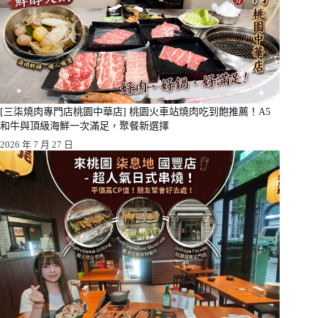
[三柒燒肉專門店桃園中華店] 桃園火車站燒肉吃到飽推薦！A5
和牛與頂級海鮮一次滿足，聚餐新選擇
2026 年 7 月 27 日