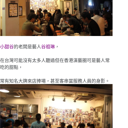
小甜谷
的老闆是藝人
谷祖琳
，
在台灣可能沒有太多人聽過但在香港演藝圈可是藝人常
吃的甜點，
常有知名大牌來店捧場，甚至客串當服務人員的身影。