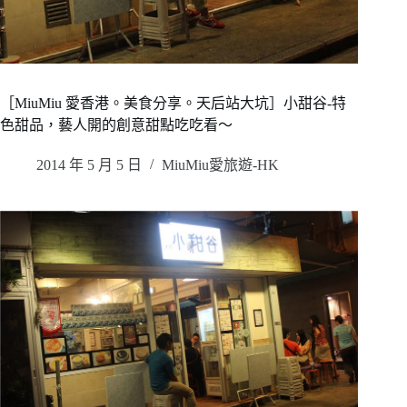
［MiuMiu 愛香港。美食分享。天后站大坑］小甜谷-特
色甜品，藝人開的創意甜點吃吃看～
2014 年 5 月 5 日
MiuMiu愛旅遊-HK