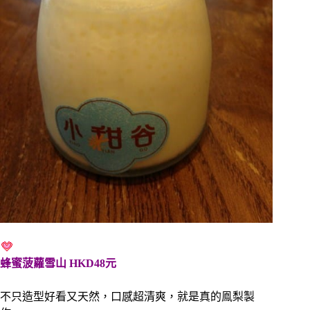
蜂蜜菠蘿雪山 HKD48元
不只造型好看又天然，口感超清爽，就是真的鳯梨製