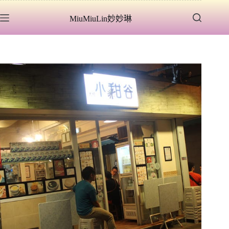
跳
MiuMiuLin妙妙琳
至
主
要
內
容