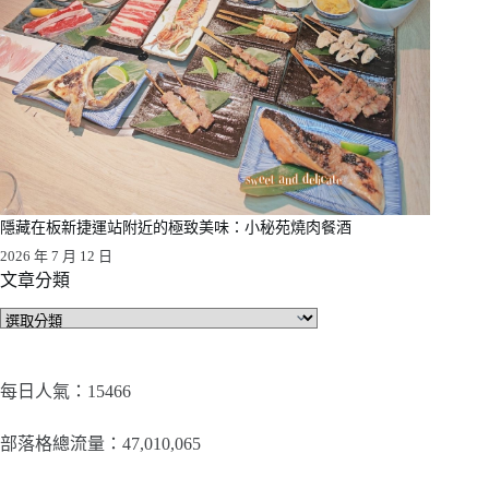
隱藏在板新捷運站附近的極致美味：小秘苑燒肉餐酒
2026 年 7 月 12 日
文章分類
文
章
分
類
每日人氣：15466
部落格總流量：​47,010,065