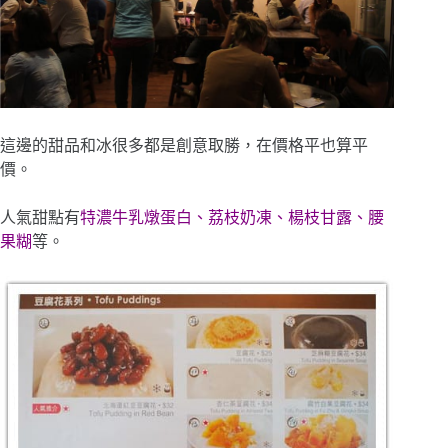
這邊的甜品和冰很多都是創意取勝，在價格平也算平
價。
人氣甜點有
特濃牛乳燉蛋白、荔枝奶凍、楊枝甘露、腰
果糊
等。