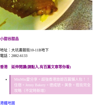
小甜谷甜品
地址：大坑書館街10-11B地下
電話：2882-6133
香港
延伸閱讀(請點入,有百篇文章等你看)
MiuMiu愛分享。超強香港旅遊百篇懶人包！！
住宿。Jenny Bakery。德成號。美食。逛街完全
攻略（不定時新增）
港鐵地圖