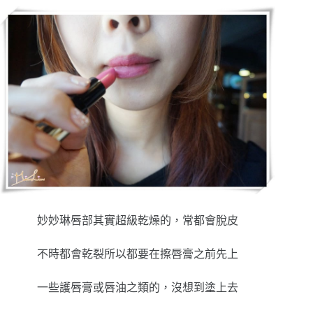
妙妙琳唇部其實超級乾燥的，常都會脫皮
不時都會乾裂所以都要在擦唇膏之前先上
一些護唇膏或唇油之類的，沒想到塗上去