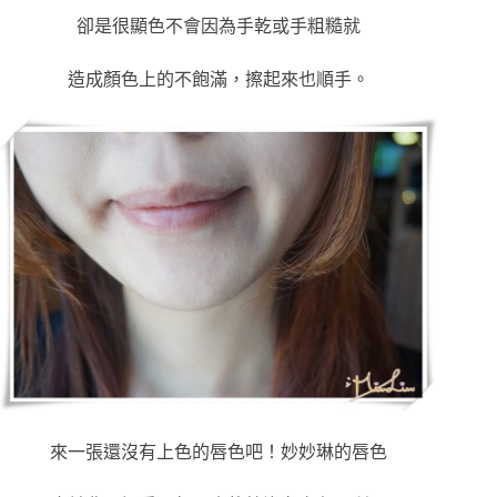
卻是很顯色不會因為手乾或手粗糙就
造成顏色上的不飽滿，擦起來也順手。
來一張還沒有上色的唇色吧！妙妙琳的唇色