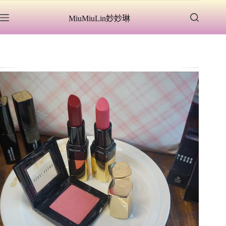
跳
MiuMiuLin妙妙琳
至
主
要
內
容