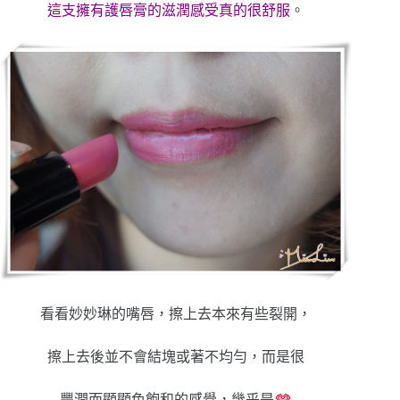
這支擁有護唇膏的滋潤感受真的很舒服
。
看看妙妙琳的嘴唇，擦上去本來有些裂開，
擦上去後並不會結塊或著不均勻，而是很
豐潤而顯顯色飽和的感覺，幾乎是