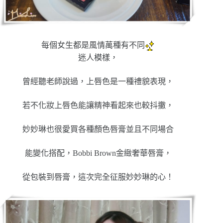
每個女生都是風情萬種有不同
迷人模樣，
曾經聽老師說過，上唇色是一種禮貌表現，
若不化妝上唇色能讓精神看起來也較抖擻，
妙妙琳也很愛買各種顏色唇膏並且不同場合
能變化搭配，Bobbi Brown金緻奢華唇膏，
從包裝到唇膏，這次完全征服妙妙琳的心！