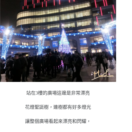
站在3樓的廣場這邊是非常漂亮
花燈聖誔樹，連樹都有好多燈光
讓整個廣場看起來漂亮和閃耀，