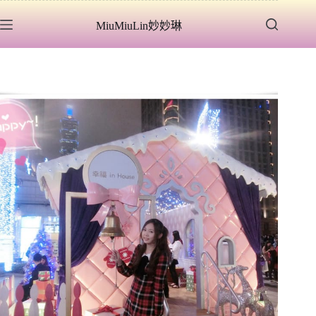
跳
MiuMiuLin妙妙琳
至
主
要
內
容