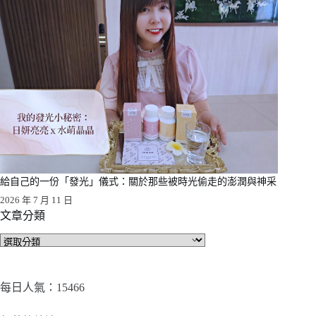
給自己的一份「發光」儀式：關於那些被時光偷走的澎潤與神采
2026 年 7 月 11 日
文章分類
文
章
分
類
每日人氣：15466