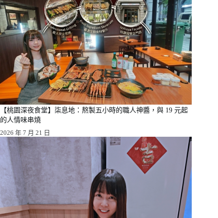
【桃園深夜食堂】柒息地：熬製五小時的職人神醬，與 19 元起
的人情味串燒
2026 年 7 月 21 日