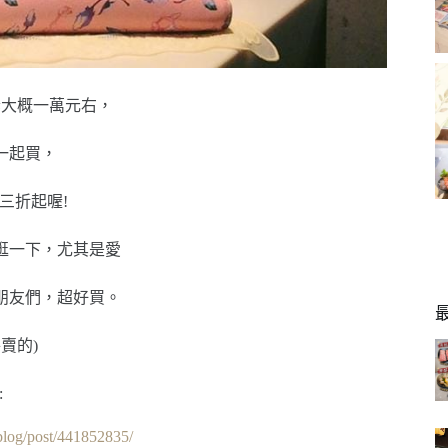
套大概一萬元右，
一起買，
三折起喔!
逛一下，尤其是愛
朋友們，超好買。
賣的)
:
/blog/post/441852835/