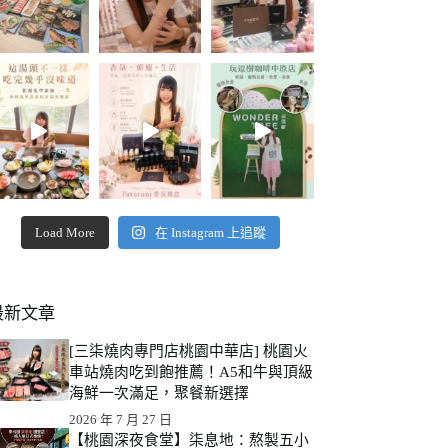
Load More
在 Instagram 上追蹤
最新文章
[三柒燒肉專門店桃園中華店] 桃園火
車站燒肉吃到飽推薦！A5和牛與頂級
海鮮一次滿足，聚餐新選擇
2026 年 7 月 27 日
【桃園深夜食堂】柒息地：熬製五小