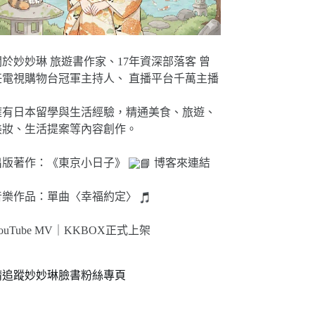
關於妙妙琳 旅遊書作家、17年資深部落客 曾
任電視購物台冠軍主持人、 直播平台千萬主播
擁有日本留學與生活經驗，精通美食、旅遊、
美妝、生活提案等內容創作。
出版著作：《東京小日子》
博客來連結
音樂作品：單曲〈幸福約定〉
ouTube MV｜
KKBOX正式上架
請追蹤妙妙琳臉書粉絲專頁