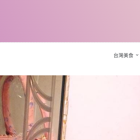
跳
至
主
要
內
容
台灣美食