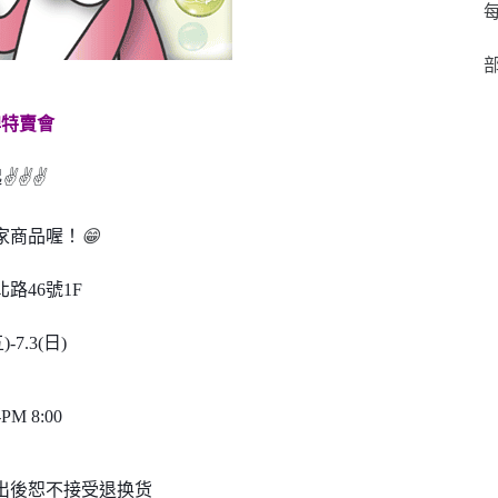
每
部
l品牌特賣會
起
✌
✌
✌
家商品喔！
😁
路46號1F
-7.3(日)
PM 8:00
出後恕不接受退换货