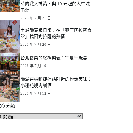
時的職人神醬，與 19 元起的人情味
串燒
2026 年 7 月 21 日
土城隱藏版日常：在「麵匡匡拉麵食
堂」找回對拉麵的熱情
2026 年 7 月 20 日
台北食桌的終極奧義：寧夏千歲宴
2026 年 7 月 19 日
隱藏在板新捷運站附近的極致美味：
小秘苑燒肉餐酒
2026 年 7 月 12 日
文章分類
文
章
分