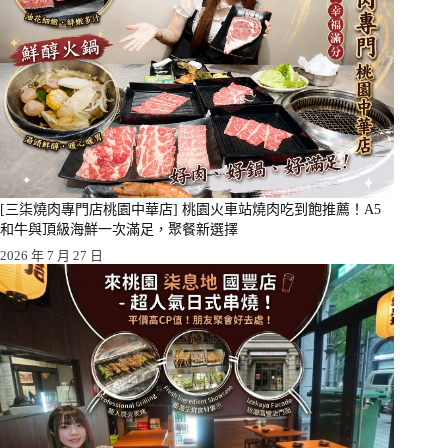
[三柒燒肉專門店桃園中華店] 桃園火車站燒肉吃到飽推薦！A5
和牛與頂級海鮮一次滿足，聚餐新選擇
2026 年 7 月 27 日