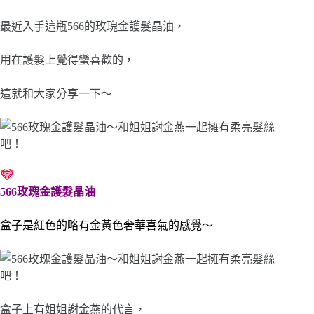
最近入手這瓶566的玫瑰金護髮晶油，
用在護髮上覺得蠻喜歡的，
這就和大家分享一下～
566玫瑰金護髮晶油
盒子是紅色的略有金黃色奢華喜氣的感覺～
盒子上有姐姐謝金燕的代言，