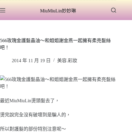
跳
MiuMiuLin妙妙琳
至
主
要
內
容
566玫瑰金護髮晶油～和姐姐謝金燕一起擁有柔亮髮絲
吧！
2014 年 11 月 19 日
美容.彩妝
最近MiuMiuLin燙頭髮去了，
燙完說完全沒有破壞到是騙人的，
所以對護髮的部份特別注意呢～