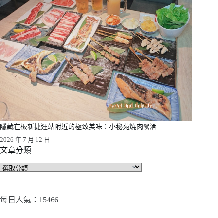
隱藏在板新捷運站附近的極致美味：小秘苑燒肉餐酒
2026 年 7 月 12 日
文章分類
文
章
分
類
每日人氣：15466