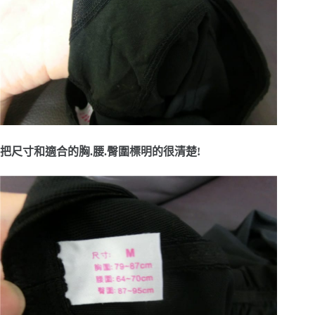
把尺寸和適合的胸.腰.臀圍標明的很清楚!