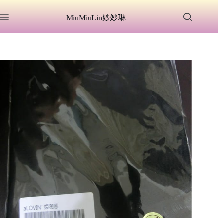
跳
MiuMiuLin妙妙琳
至
主
要
內
容