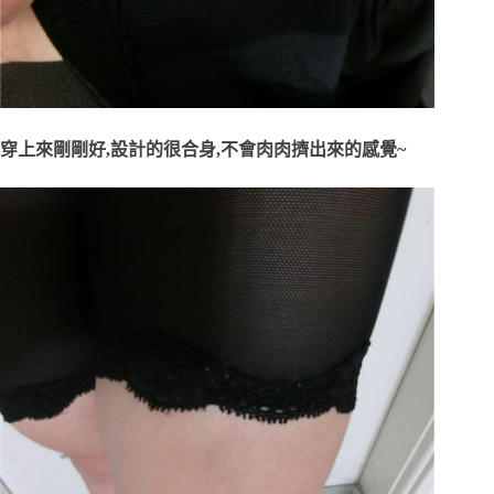
穿上來剛剛好,設計的很合身,不會肉肉擠出來的感覺~