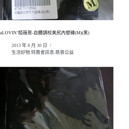
aLOVIN’婭薇恩-自體調校美尻內塑褲(M)(黑)
2013 年 8 月 30 日
生活好物.特賣會訊息.慈善公益