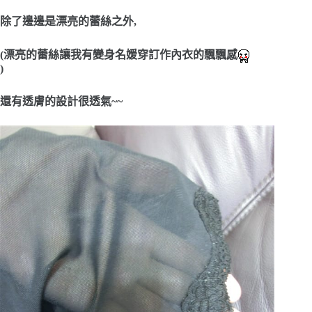
除了邊邊是漂亮的蕾絲之外,
(漂亮的蕾絲讓我有變身名媛穿訂作內衣的飄飄感
)
還有透膚的設計很透氣~~