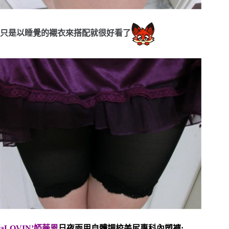
只是以睡覺的襯衣來搭配就很好看了
aLOVIN’婭薇恩
日夜兩用自體調校美尻專科內塑褲
: