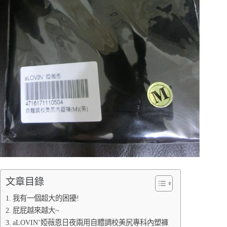
文章目錄
我有一個超大的困擾!
屁屁越來越大~
aLOVIN’婭薇恩日夜兩用自體調校美尻專科內塑褲