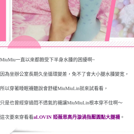
MiuMiu一直以來都飽受下半身水腫的困擾啊~
因為坐辦公室長期久坐循環變差，免不了會大小腿水腫變宽，
所以穿著睡眠襪聽說會舒緩MiuMiuLin就來試看看，
只是也曾經穿過悶不透氣的襪讓MiuMiuLin根本穿不住啊～
這次要來穿看看
aLOVIN
婭薇恩高丹漩渦指壓圓點大腿襪
。