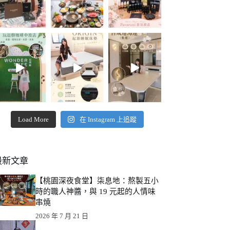
Load More
在 Instagram 上追蹤
最新文章
【桃園深夜食堂】柒息地：熬製五小
時的職人神醬，與 19 元起的人情味
串燒
2026 年 7 月 21 日