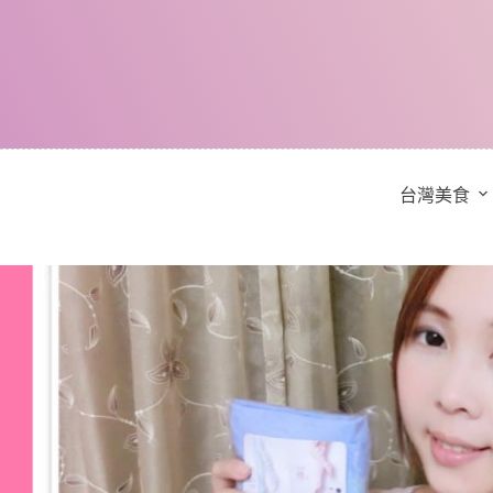
跳
至
主
要
內
容
台灣美食