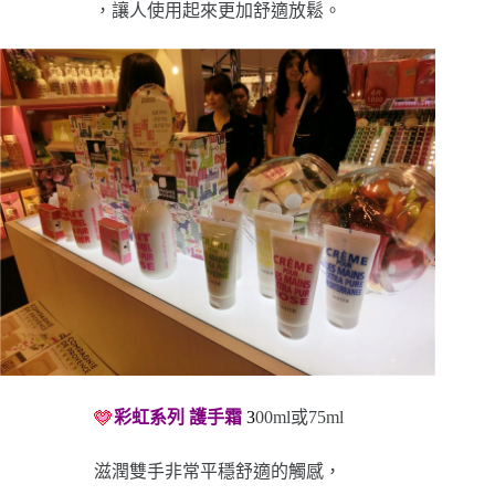
，讓人使用起來更加舒適放鬆。
彩虹系列 護手霜
3
00ml或75ml
滋潤雙手非常平穩舒適的觸感，