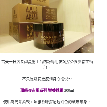
當天一日店長魏蔓幫上台的粉絲朋友試擦營養體霜在頸
部，
不只是滋養更感到身心愉悅～
頂級復古風系列 營養體霜
200ml
使肌膚光采柔軟，淡雅香味搭配琥珀色的玻璃罐身，