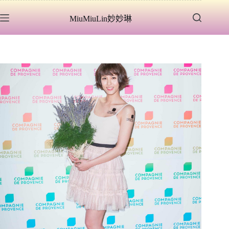
跳
MiuMiuLin妙妙琳
至
主
要
內
容