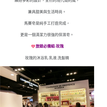
繽紛多彩的設計，全然的現代簡約風，
兼具甜美與生活時尚。
馬賽皂是純手工打造完成，
更是一個清潔力很強的保濕皂。
旅遊必備組-玫瑰
玫瑰的沐浴乳.乳液.洗髮精