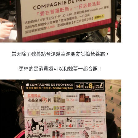
當天除了魏蔓站台還幫幸運朋友試擦營養霜，
更棒的是消費還可以和魏蔓一起合照！