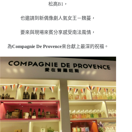
松高B1，
也邀請到新偶像劇人氣女王－魏蔓，
要來與現場來賓分享感受南法風情，
為
Compagnie De Provence
來台獻上最深的祝福。