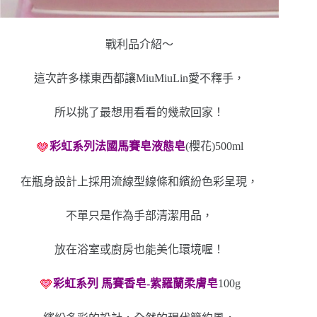
戰利品介紹～
這次許多樣東西都讓MiuMiuLin愛不釋手，
所以挑了最想用看看的幾款回家！
彩虹系列
法國馬賽皂液態皂
(櫻花)500ml
在瓶身設計上採用流線型線條和繽紛色彩呈現，
不單只是作為手部清潔用品，
放在浴室或廚房也能美化環境喔！
彩虹系列 馬賽香皂-紫羅蘭柔膚皂
100g