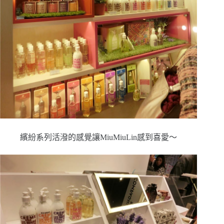
繽紛系列活潑的感覺讓MiuMiuLin感到喜愛～