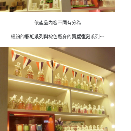
依產品內容不同有分為
繽紛的
彩虹系列
與棕色瓶身的
質感復刻
系列～