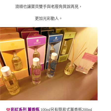
滑順也讓寶貝雙手與老廢角質說再見，
更加光彩動人。
彩虹系列 薰香瓶
100ml另有簡易式薰香瓶200ml