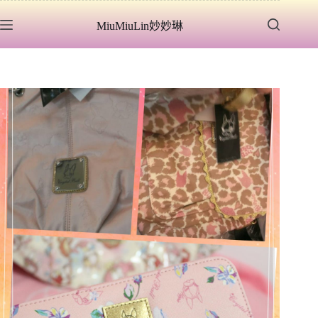
跳
MiuMiuLin妙妙琳
至
主
要
內
容