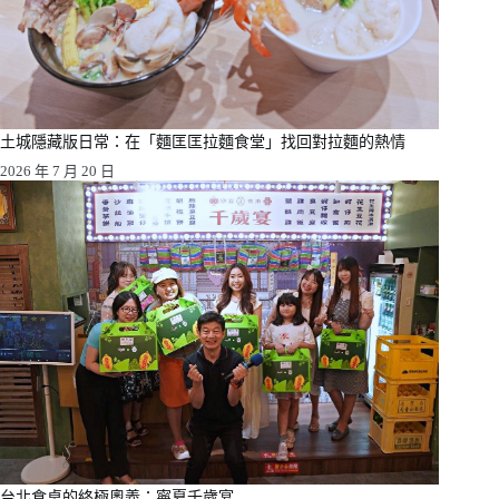
土城隱藏版日常：在「麵匡匡拉麵食堂」找回對拉麵的熱情
2026 年 7 月 20 日
台北食桌的終極奧義：寧夏千歲宴