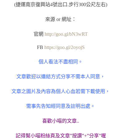
(捷運南京復興站4號出口.步行300公尺左右)
來源 or 網址：
官網
http://goo.gl/bN3wRT
FB
https://goo.gl/2oyojS
個人看法不盡相同。
文章歡迎以連結方式分享不需本人同意，
文章之圖片及內容為個人心血若需下載使用，
需事先告知經同意及註明出處。
喜歡小喵的文章..
記得幫小喵粉絲頁及文章”按讚”+”分享”喔