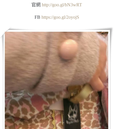
官網
http://goo.gl/bN3wRT
FB
https://goo.gl/2oyojS