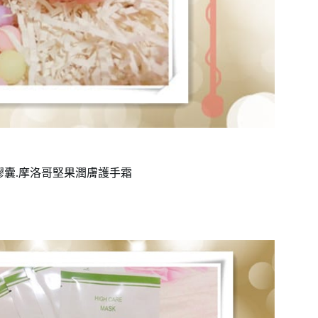
膠囊.摩洛哥堅果潤膚護手霜