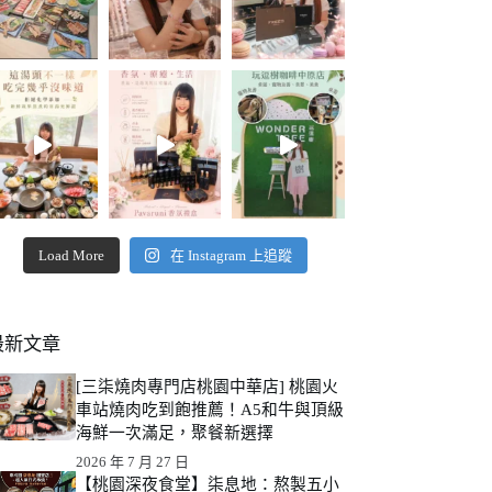
Load More
在 Instagram 上追蹤
最新文章
[三柒燒肉專門店桃園中華店] 桃園火
車站燒肉吃到飽推薦！A5和牛與頂級
海鮮一次滿足，聚餐新選擇
2026 年 7 月 27 日
【桃園深夜食堂】柒息地：熬製五小