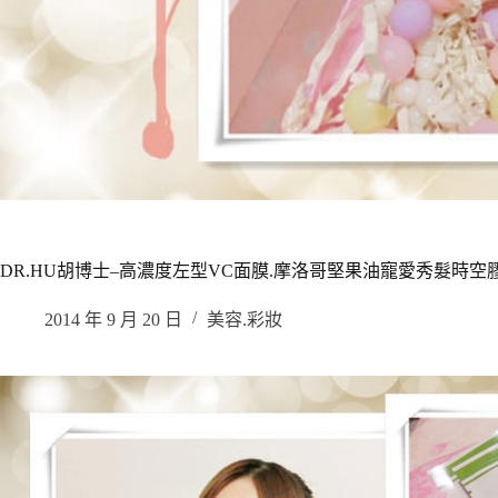
DR.HU胡博士–高濃度左型VC面膜.摩洛哥堅果油寵愛秀髮時空
2014 年 9 月 20 日
美容.彩妝