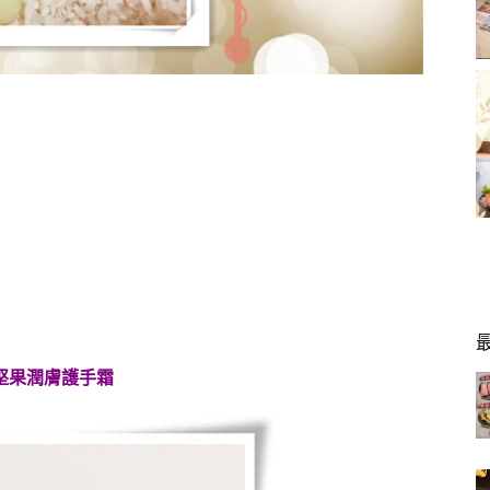
堅果潤膚護手霜