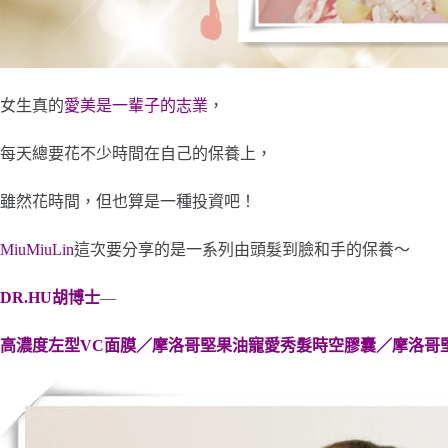
女生真的
愛美是一輩子的志業
，
每天總要花不少時間在自己的保養上，
雖然花時間，但也算是一種投資吧！
MiuMiuLin
這次要分享的是一系列由頭髮到臉和手的保養～
DR.HU胡博士
—
高濃度左型VC面膜／摩洛哥堅果油寵愛秀髮時空膠囊／摩洛哥