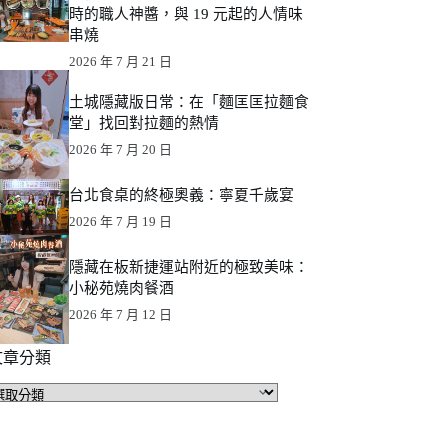
時的職人神醬，與 19 元起的人情味
串燒
2026 年 7 月 21 日
土城隱藏版日常：在「麵匡匡拉麵食
堂」找回對拉麵的熱情
2026 年 7 月 20 日
台北食桌的終極奧義：寧夏千歲宴
2026 年 7 月 19 日
隱藏在板新捷運站附近的極致美味：
小秘苑燒肉餐酒
2026 年 7 月 12 日
文章分類
文
章
分