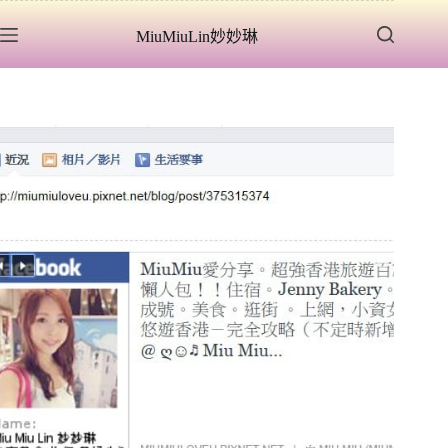
跳
MiuMiuLin妙妙琳
至
主
要
內
容