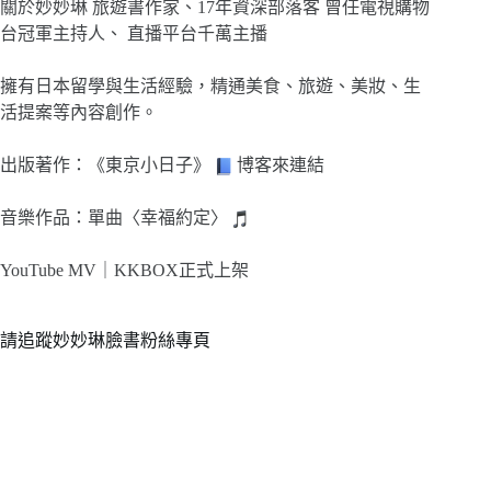
關於妙妙琳 旅遊書作家、17年資深部落客 曾任電視購物
台冠軍主持人、 直播平台千萬主播
擁有日本留學與生活經驗，精通美食、旅遊、美妝、生
活提案等內容創作。
出版著作：《東京小日子》
博客來連結
音樂作品：單曲〈幸福約定〉
YouTube MV｜
KKBOX正式上架
請追蹤妙妙琳臉書粉絲專頁