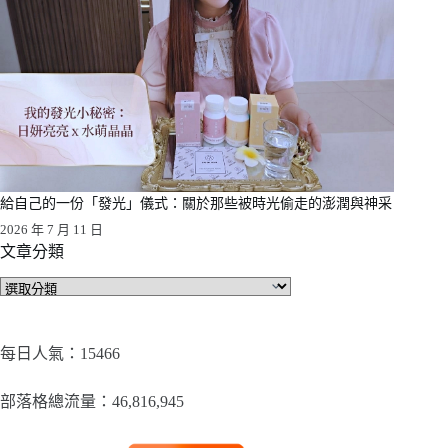
給自己的一份「發光」儀式：關於那些被時光偷走的澎潤與神采
2026 年 7 月 11 日
文章分類
文
章
分
類
每日人氣：15466
部落格總流量：​46,816,945