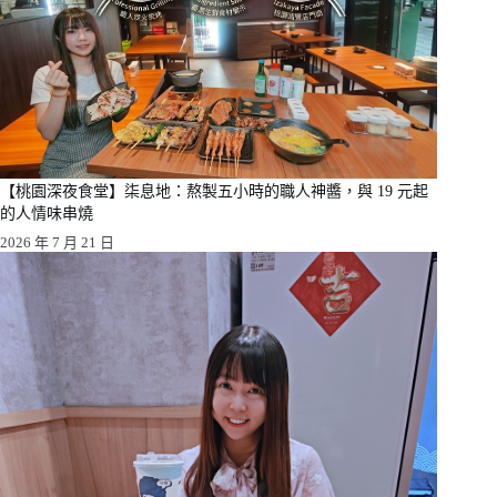
【桃園深夜食堂】柒息地：熬製五小時的職人神醬，與 19 元起
的人情味串燒
2026 年 7 月 21 日