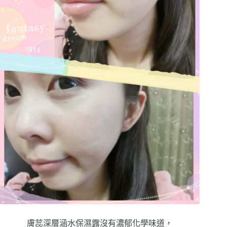
膚蕊深層涵水保濕露沒有濃郁化學味道，