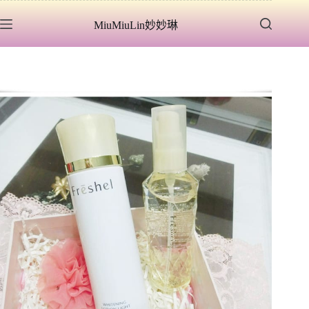
跳
MiuMiuLin妙妙琳
至
主
要
內
容