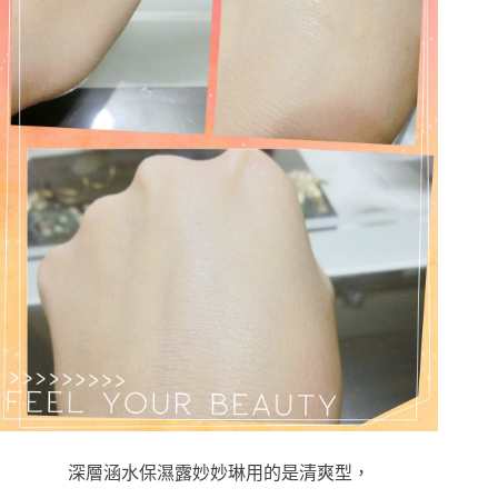
深層涵水保濕露妙妙琳用的是清爽型，