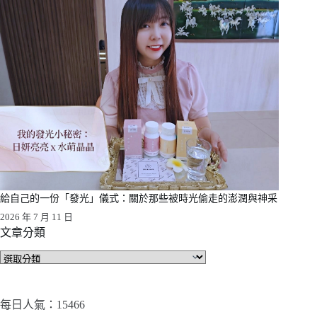
給自己的一份「發光」儀式：關於那些被時光偷走的澎潤與神采
2026 年 7 月 11 日
文章分類
文
章
分
類
每日人氣：15466