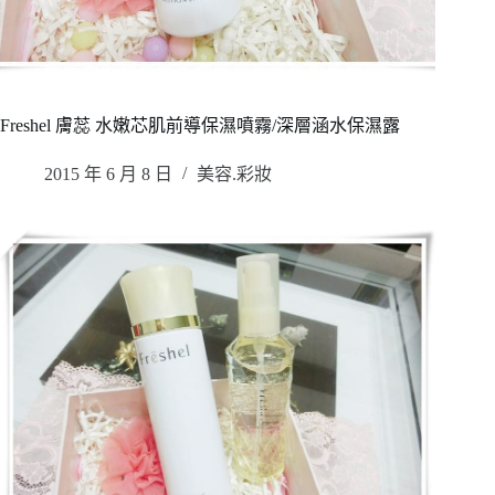
Freshel 膚蕊 水嫩芯肌前導保濕噴霧/深層涵水保濕露
2015 年 6 月 8 日
美容.彩妝