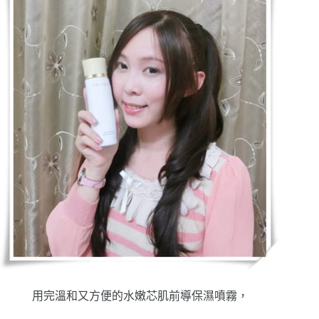
用完溫和又方便的水嫩芯肌前導保濕噴霧，