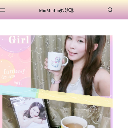
跳
MiuMiuLin妙妙琳
至
主
要
內
容