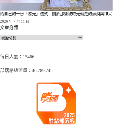
給自己的一份「發光」儀式：關於那些被時光偷走的澎潤與神采
2026 年 7 月 11 日
文章分類
文
章
分
類
每日人氣：15466
部落格總流量：​46,789,745