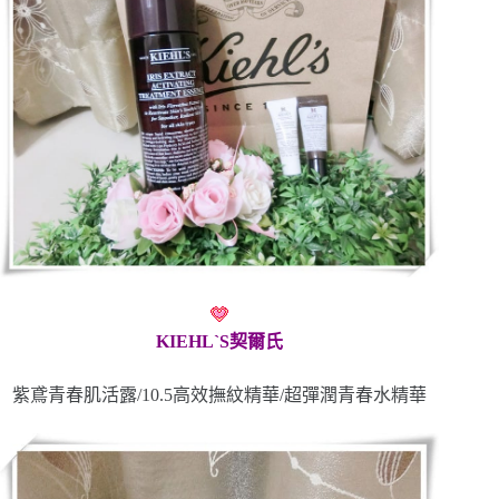
KIEHL`S契爾氏
紫鳶青春肌活露/10.5高效撫紋精華/超彈潤青春水精華