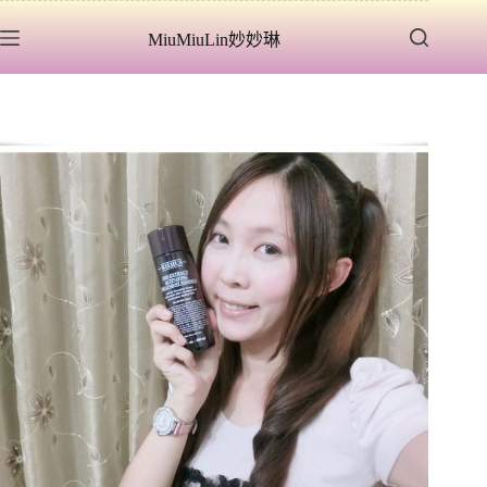
跳
MiuMiuLin妙妙琳
至
主
要
內
容