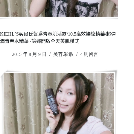
KIEHL`S契爾氏紫鳶青春肌活露/10.5高效撫紋精華/超彈
潤青春水精華~讓妳開啟全天美肌模式
2015 年 8 月 9 日
美容.彩妝
4 則留言