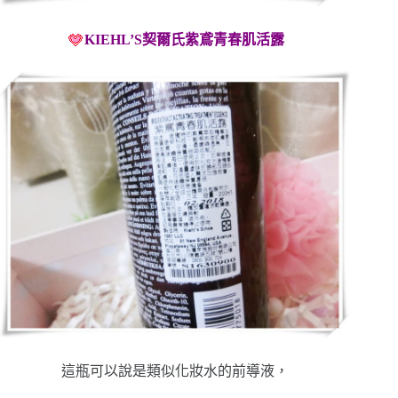
KIEHL’S契爾氏紫鳶青春肌活露
這瓶可以說是類似化妝水的前導液，