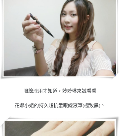
眼線液用才知道，妙妙琳來試看看
花娜小姐的持久超抗暈眼線液筆(極致黑)。