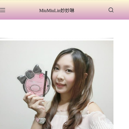
跳
MiuMiuLin妙妙琳
至
主
要
內
容