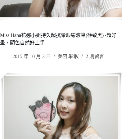
Miss Hana花娜小姐持久超抗暈眼線液筆(極致黑)~超好
畫，顯色自然好上手
2015 年 10 月 3 日
美容.彩妝
2 則留言