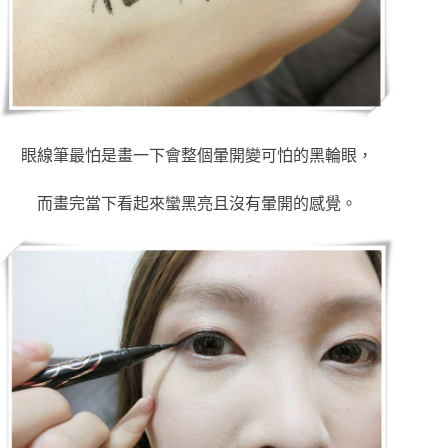
眼線筆最怕是畫一下會整個暈開變可怕的黑輪眼，
而畫完
當下看起來蠻黑亮且沒有暈開的感覺。