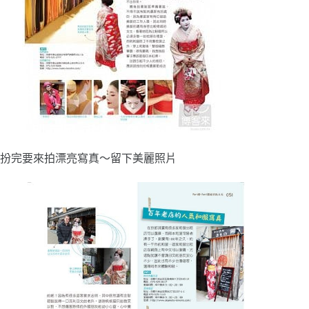
扮完要來拍漂亮寫真～留下美麗照片