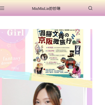
跳
MiuMiuLin妙妙琳
至
主
要
內
容