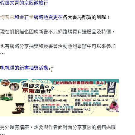
假掰文青的京阪微旅行
博客來
和
金石
堂
網路熱賣更在
各大書局都買的到喔!!
現在帆帆貓也因應新書不只網路購買有送贈品及特價，
也有網路分享抽獎和簽書會活動熱烈舉辦中可以來參加
～
帆帆貓的新書抽獎活動
另外還有講座，想要與作者面對面分享京阪的別錯過囉
～