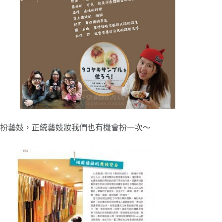
扮藝妓，正統藝妓妝我們也有機會扮一次～