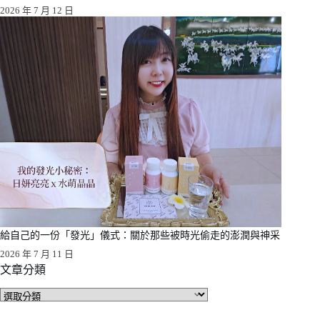
2026 年 7 月 12 日
給自己的一份「發光」儀式：關於那些被時光偷走的澎潤與神采
2026 年 7 月 11 日
文章分類
文
章