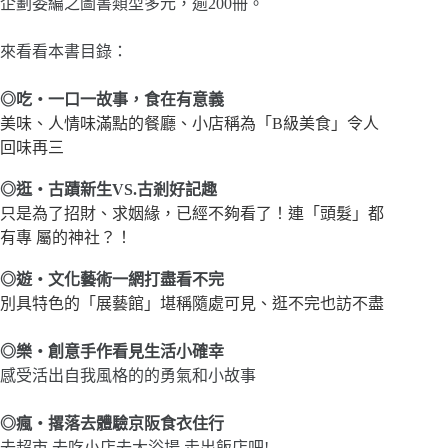
企劃委編之圖書類型多元，逾200冊。
來看看本書目錄：
◎
吃‧一口一故事，食在有意義
美味、人情味滿點的餐廳、小店稱為「B級美食」令人
回味再三
◎
逛‧古蹟新生VS.古剎好記趣
只是為了招財、求姻緣，已經不夠看了！連「頭髮」都
有專 屬的神社？！
◎
遊‧文化藝術一網打盡看不完
別具特色的「展藝館」堪稱隨處可見、逛不完也訪不盡
◎
樂‧創意手作看見生活小確幸
感受活出自我風格的的勇氣和小故事
◎
瘋‧撂落去體驗京阪食衣住行
去超市.去吃小店去大浴場,走出飯店吧!