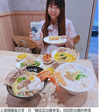
土城隱藏版日常：在「麵匡匡拉麵食堂」找回對拉麵的熱情