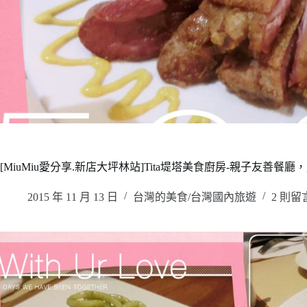
[MiuMiu愛分享.新店大坪林站]Tita堤塔美食廚房-親子友
2015 年 11 月 13 日
台灣的美食/台灣國內旅遊
2 則留