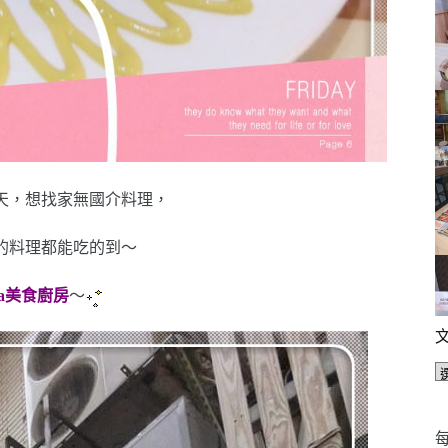
天，想找家無國介料理，
的料理都能吃的到～
ita美食廚房
～
每