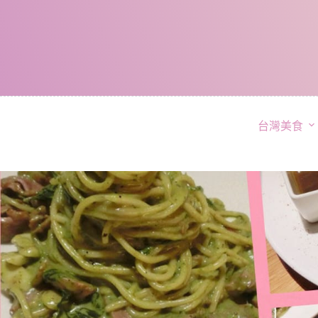
跳
至
主
要
內
容
台灣美食