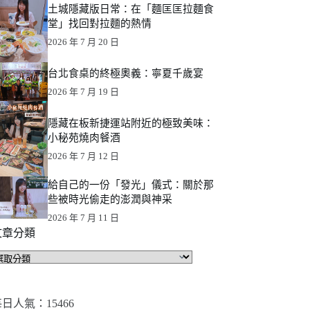
土城隱藏版日常：在「麵匡匡拉麵食
堂」找回對拉麵的熱情
2026 年 7 月 20 日
台北食桌的終極奧義：寧夏千歲宴
2026 年 7 月 19 日
隱藏在板新捷運站附近的極致美味：
小秘苑燒肉餐酒
2026 年 7 月 12 日
給自己的一份「發光」儀式：關於那
些被時光偷走的澎潤與神采
2026 年 7 月 11 日
文章分類
文
章
分
類
日人氣：15466