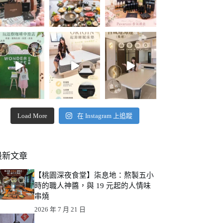
Load More
在 Instagram 上追蹤
最新文章
【桃園深夜食堂】柒息地：熬製五小
時的職人神醬，與 19 元起的人情味
串燒
2026 年 7 月 21 日