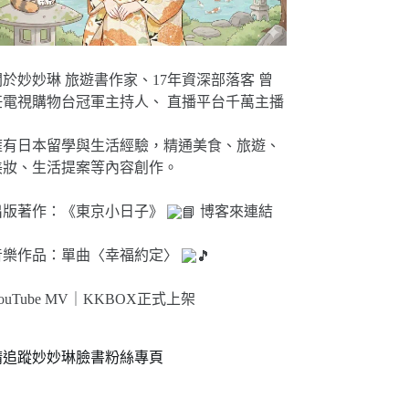
關於妙妙琳 旅遊書作家、17年資深部落客 曾
任電視購物台冠軍主持人、 直播平台千萬主播
擁有日本留學與生活經驗，精通美食、旅遊、
美妝、生活提案等內容創作。
出版著作：《東京小日子》
博客來連結
音樂作品：單曲〈幸福約定〉
ouTube MV｜
KKBOX正式上架
請追蹤妙妙琳臉書粉絲專頁