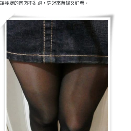
讓腰腿的肉肉不亂跑，穿起來苗條又好看。