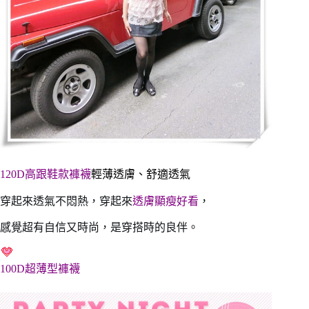
120D高跟鞋款褲襪
輕薄透膚、舒適透氣
穿起來透氣不悶熱，穿起來
透膚顯瘦好看
，
感覺超有自信又時尚，是穿搭時的良伴。
100D超薄型褲襪