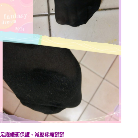
足底緩衝保護、減壓疼痛掰掰