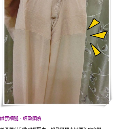
纖腰細腿、輕盈顯瘦