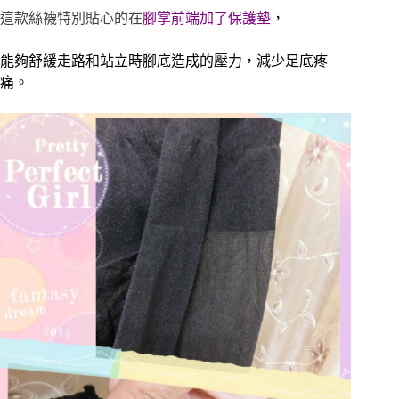
這款絲襪特別貼心的在
腳掌前端加了保護墊
，
能夠舒緩走路和站立時腳底造成的壓力，減少足底疼
痛。