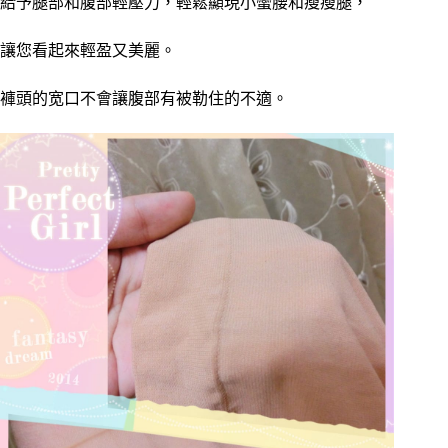
給予腿部和腹部輕壓力，輕鬆顯現小蠻腰和瘦瘦腿，
讓您看起來輕盈又美麗。
褲頭的宽口不會讓腹部有被勒住的不適。