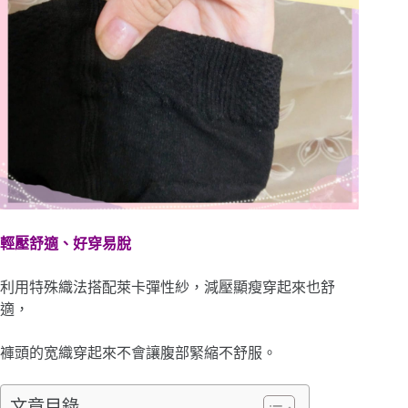
輕壓舒適、好穿易脫
利用特殊織法搭配萊卡彈性紗，減壓顯瘦穿起來也舒
適，
褲頭的宽織穿起來不會讓腹部緊縮不舒服。
文章目錄