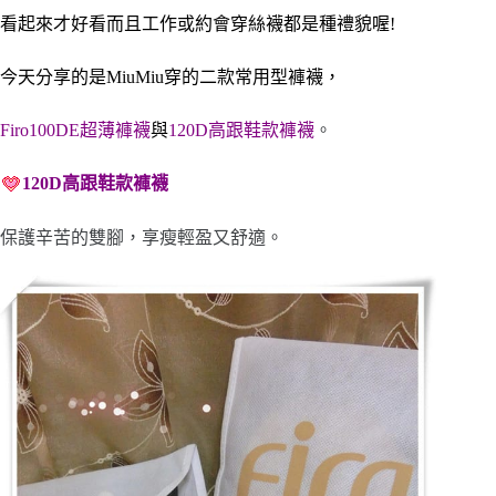
看起來才好看而且工作或約會穿絲襪都是種禮貌喔!
今天分享的是MiuMiu穿的二款常用型褲襪，
Firo100DE超薄褲襪
與
120D高跟鞋款褲襪
。
120D高跟鞋款褲襪
保護辛苦的雙腳，享瘦輕盈又舒適。