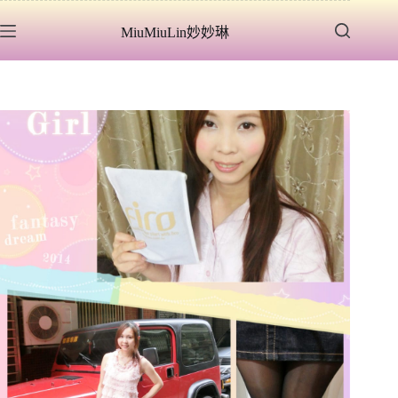
跳
MiuMiuLin妙妙琳
至
主
要
內
容