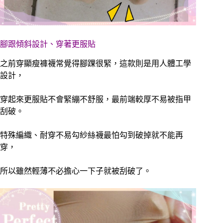
腳跟傾斜設計、穿著更服貼
之前穿顯瘦褲襪常覺得腳踝很緊，
這款則是用人體工學
設計，
穿起來更服貼不會緊繃不舒服，
最前端較厚不易被指甲
刮破。
特殊編織、耐穿不易勾紗絲襪最怕勾到破掉就不能再
穿，
所以雖然輕薄不必擔心一下子就被刮破了。