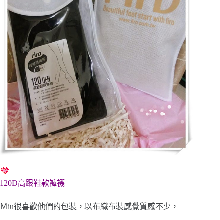
120D高跟鞋款褲襪
Ｍiu很喜歡他們的包裝，以布織布裝感覺質感不少，