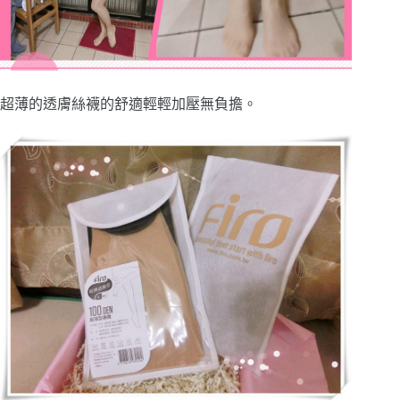
超薄的透膚絲襪的舒適輕輕加壓無負擔。