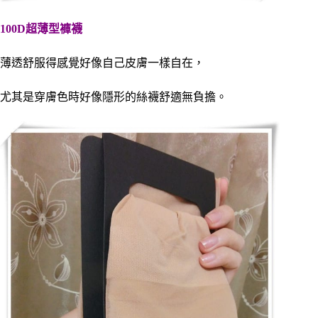
100D超薄型褲襪
薄透舒服得感覺好像自己皮膚一樣自在，
尤其是穿膚色時好像隱形的絲襪舒適無負擔。