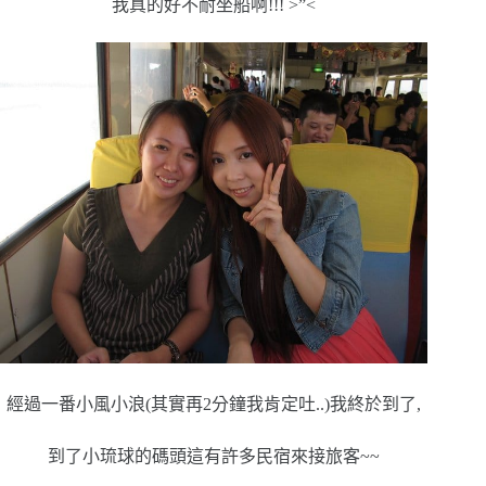
我真的好不耐坐船啊!!! >”<
經過一番小風小浪(其實再2分鐘我肯定吐..)我終於到了,
到了小琉球的碼頭這有許多民宿來接旅客~~