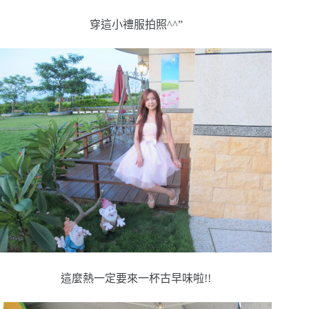
穿這小禮服拍照^^”
這麼熱一定要來一杯古早味啦!!