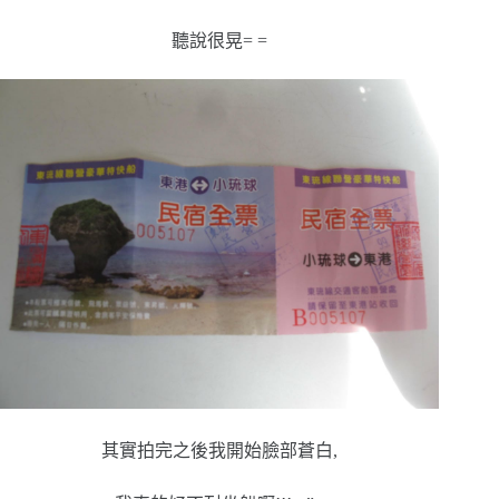
聽說很晃= =
其實拍完之後我開始臉部蒼白,