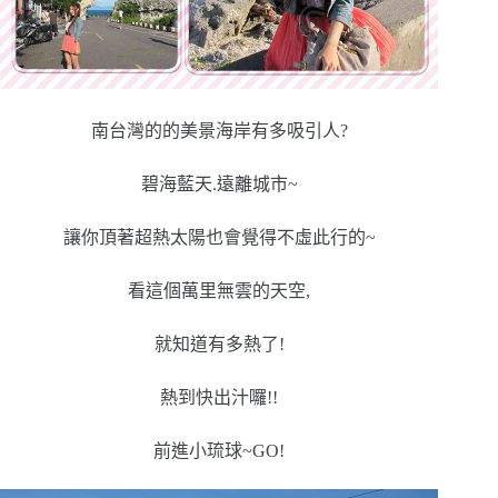
南台灣的的美景海岸有多吸引人?
碧海藍天.遠離城市~
讓你頂著超熱太陽也會覺得不虛此行的~
看這個萬里無雲的天空,
就知道有多熱了!
熱到快出汁囉!!
前進小琉球~GO!