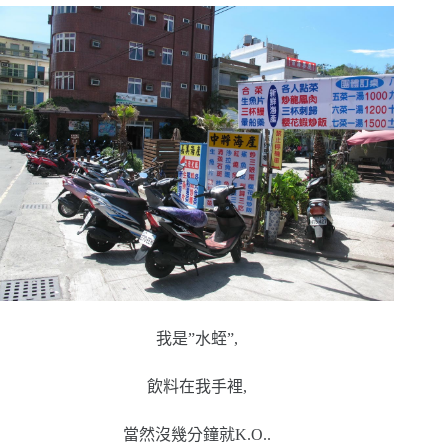
我是”水蛭”,
飲料在我手裡,
當然沒幾分鐘就K.O..