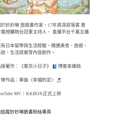
關於妙妙琳 旅遊書作家、17年資深部落客 曾
任電視購物台冠軍主持人、 直播平台千萬主播
擁有日本留學與生活經驗，精通美食、旅遊、
美妝、生活提案等內容創作。
出版著作：《東京小日子》
博客來連結
音樂作品：單曲〈幸福約定〉
ouTube MV｜
KKBOX正式上架
請追蹤妙妙琳臉書粉絲專頁