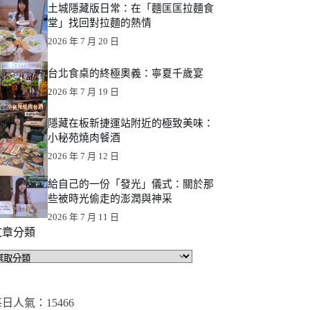
土城隱藏版日常：在「麵匡匡拉麵食
堂」找回對拉麵的熱情
2026 年 7 月 20 日
台北食桌的終極奧義：寧夏千歲宴
2026 年 7 月 19 日
隱藏在板新捷運站附近的極致美味：
小秘苑燒肉餐酒
2026 年 7 月 12 日
給自己的一份「發光」儀式：關於那
些被時光偷走的澎潤與神采
2026 年 7 月 11 日
文章分類
文
章
分
類
日人氣：15466