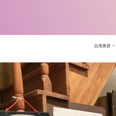
跳
至
主
要
內
容
台灣美食