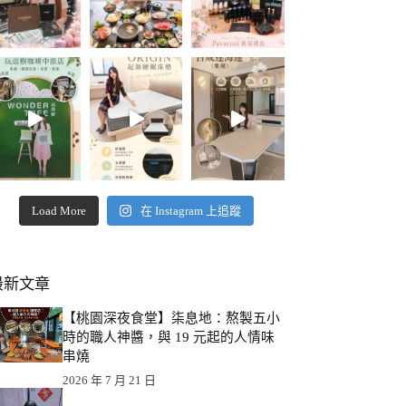
Load More
在 Instagram 上追蹤
最新文章
【桃園深夜食堂】柒息地：熬製五小
時的職人神醬，與 19 元起的人情味
串燒
2026 年 7 月 21 日