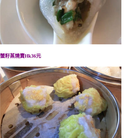
蟹籽蒸燒賣Hk36元