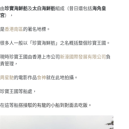
由
珍寶海鮮舫
及
太白海鮮舫
組成（昔日還包括
海角皇
宮
），
是
香港
南區
的著名地標。
很多人一般以「珍寶海鮮舫」之名概括整個珍寶王國。
現時珍寶王國由香港上市公司
新濠國際發展有限公司
負
責管理，
周星馳
的電影作品
食神
就在此地拍攝。
珍寶王國等船處，
在這等船
搭接駁的有龍的小船到對面去吃飯。