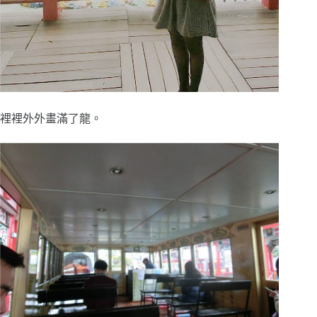
裡裡外外畫滿了龍。