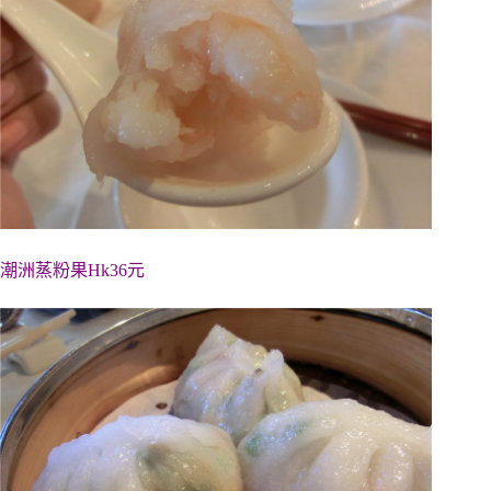
潮洲蒸粉果Hk36元