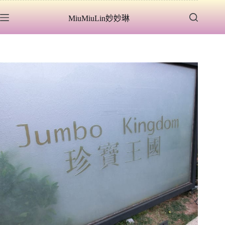
跳
MiuMiuLin妙妙琳
至
主
要
內
容