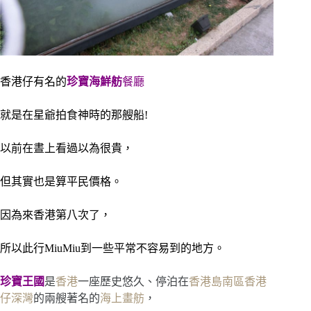
香港仔有名的
珍寶海鮮舫
餐廳
就是在星爺拍食神時的那艘船!
以前在晝上看過以為很貴，
但其實也是算平民價格。
因為來香港第八次了，
所以此行MiuMiu到一些平常不容易到的地方。
珍寶王國
是
香港
一座歷史悠久、停泊在
香港島
南區
香港
仔
深灣
的兩艘著名的
海上畫舫
，