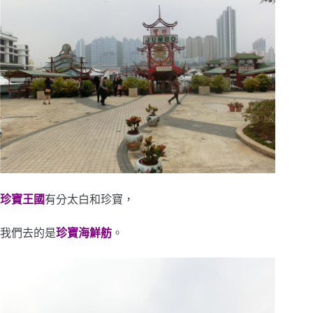
珍寶王國
有分太白和珍寶，
我們去的是
珍寶海鮮舫
。