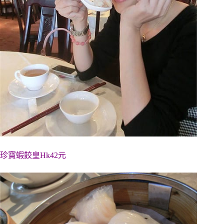
珍寶蝦餃皇Hk42元