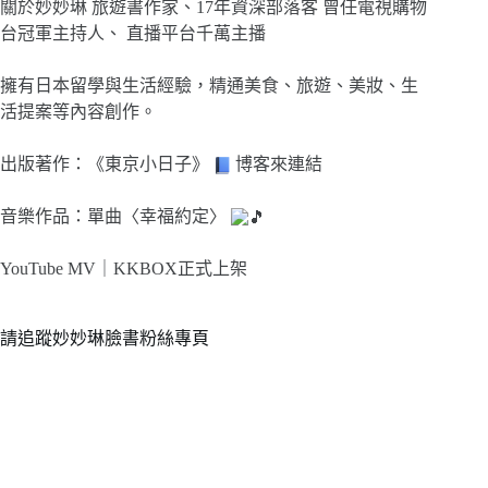
關於妙妙琳 旅遊書作家、17年資深部落客 曾任電視購物
台冠軍主持人、 直播平台千萬主播
擁有日本留學與生活經驗，精通美食、旅遊、美妝、生
活提案等內容創作。
出版著作：《東京小日子》
博客來連結
音樂作品：單曲〈幸福約定〉
YouTube MV｜
KKBOX正式上架
請追蹤妙妙琳臉書粉絲專頁