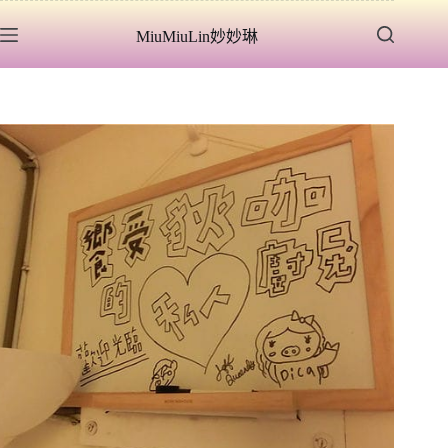
跳
MiuMiuLin妙妙琳
至
主
要
內
容