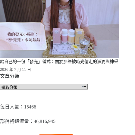
給自己的一份「發光」儀式：關於那些被時光偷走的澎潤與神采
2026 年 7 月 11 日
文章分類
文
章
分
類
每日人氣：15466
部落格總流量：​46,816,945