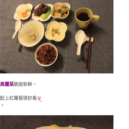
高麗菜
脆甜新鮮，
配上紅蘿蔔很好看
。