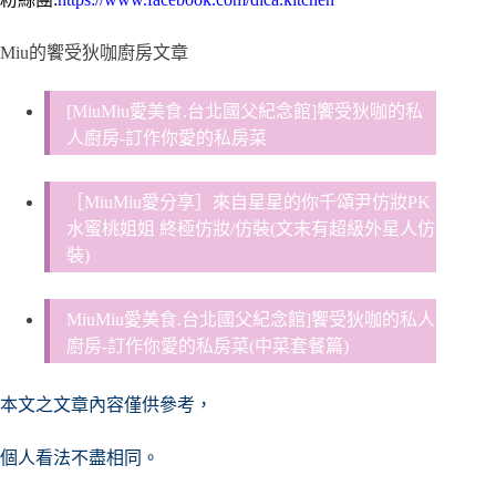
Miu的饗受狄咖廚房文章
[MiuMiu愛美食.台北國父紀念館]饗受狄咖的私
人廚房-訂作你愛的私房菜
［MiuMiu愛分享］來自星星的你千頌尹仿妝PK
水蜜桃姐姐 終極仿妝/仿裝(文末有超級外星人仿
裝)
MiuMiu愛美食.台北國父紀念館]饗受狄咖的私人
廚房-訂作你愛的私房菜(中菜套餐篇)
本文之文章內容僅供參考，
個人看法不盡相同。