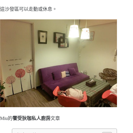
這沙發區可以走動或休息。
Miu的
饗受狄咖私人廚房
文章