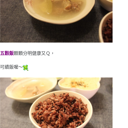
五穀飯
顆顆分明健康又Ｑ，
可續飯喔～