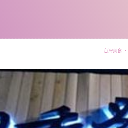
跳
至
主
要
內
容
台灣美食