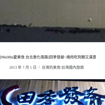
[MiuMiu愛美食.台北敦化南路]田季發爺~燒肉吃到飽又滿意
2013 年 7 月 1 日
台灣的美食/台灣國內旅遊