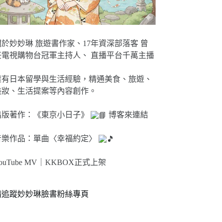
關於妙妙琳 旅遊書作家、17年資深部落客 曾
任電視購物台冠軍主持人、 直播平台千萬主播
擁有日本留學與生活經驗，精通美食、旅遊、
美妝、生活提案等內容創作。
出版著作：《東京小日子》
博客來連結
音樂作品：單曲〈幸福約定〉
ouTube MV｜
KKBOX正式上架
請追蹤妙妙琳臉書粉絲專頁