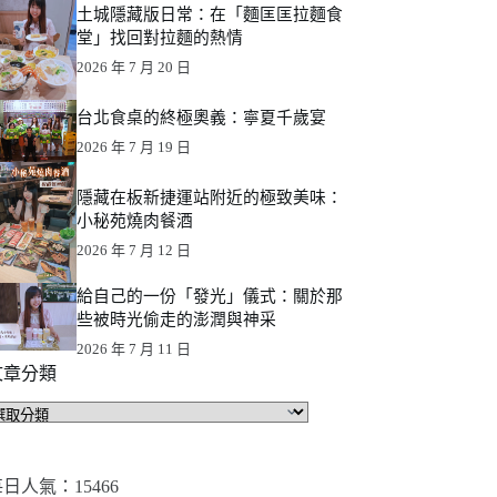
土城隱藏版日常：在「麵匡匡拉麵食
堂」找回對拉麵的熱情
2026 年 7 月 20 日
台北食桌的終極奧義：寧夏千歲宴
2026 年 7 月 19 日
隱藏在板新捷運站附近的極致美味：
小秘苑燒肉餐酒
2026 年 7 月 12 日
給自己的一份「發光」儀式：關於那
些被時光偷走的澎潤與神采
2026 年 7 月 11 日
文章分類
文
章
分
類
日人氣：15466