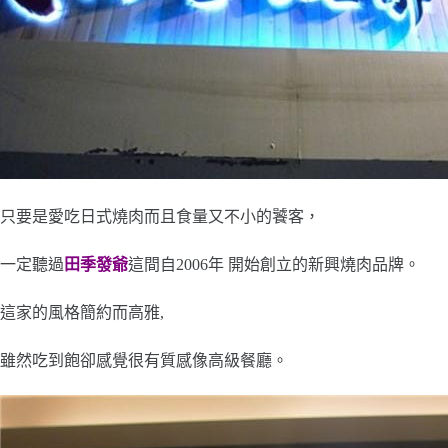
只要是愛吃日式燒肉而且食量又不小的饕客，
一定聽過
田季發爺
這間自2006年 開始創立的新興燒肉品牌。
這家的風格簡約而高雅,
雖然吃到飽卻感覺很有質感像高級餐廳。