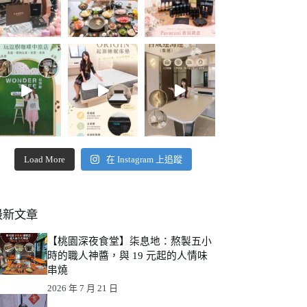
Load More
在 Instagram 上追蹤
最新文章
【桃園深夜食堂】柒息地：熬製五小
時的職人神醬，與 19 元起的人情味
串燒
2026 年 7 月 21 日