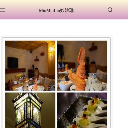
跳
MiuMiuLin妙妙琳
至
主
要
內
容