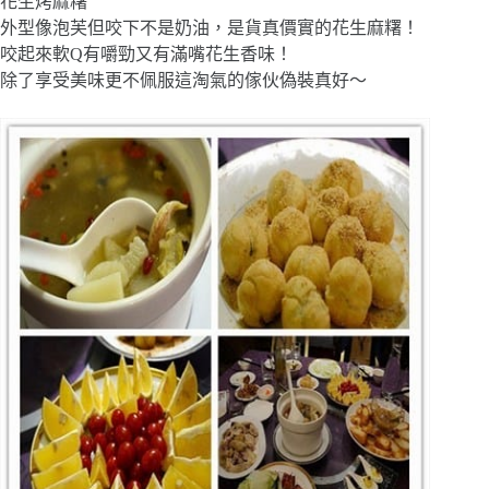
花生烤麻糬
外型像泡芙但咬下不是奶油，是貨真價實的花生麻糬！
咬起來軟Q有嚼勁又有滿嘴花生香味！
除了享受美味更不佩服這淘氣的傢伙偽裝真好～