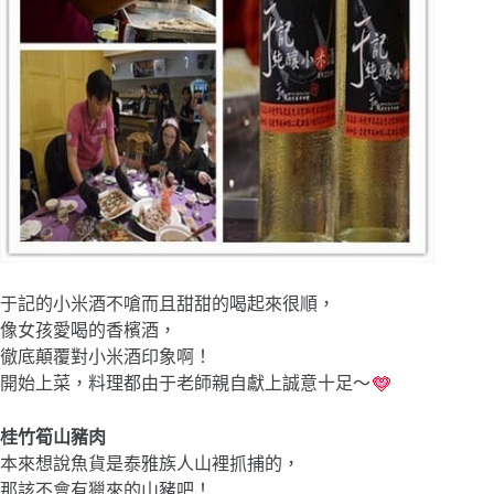
于記的小米酒不嗆而且甜甜的喝起來很順，
像女孩愛喝的香檳酒，
徹底顛覆對小米酒印象啊！
開始上菜，料理都由于老師親自獻上誠意十足～
桂竹筍山豬肉
本來想說魚貨是泰雅族人山裡抓捕的，
那該不會有獵來的山豬吧！