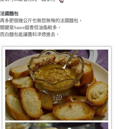
法國麵包
再多肥個幾公斤也無怨無悔的法國麵包，
關鍵是Sauce超香但油脂較多，
而白麵包能讓醬料滲透進去，