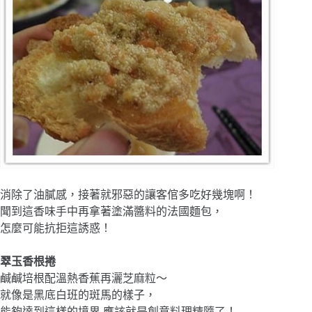
消除了油膩感，接著就邪惡的讓客倌多吃好幾塊啊！
聞到這香味手中再拿著塗滿醬料的法國麵包，
怎麼可能抗拒這誘惑！
翠玉香根捲
鹹鹹培根配溫熱香蕉再灑芝麻粒～
就像是黑底白班的斑馬的樣子，
能夠達到這樣的境界,應該就是創意料理精隨了！