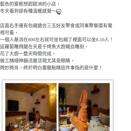
藍色的窗框想起歐洲的小店，
冬天看到卻有種溫暖感覺～
店面右手邊有包廂適合三五好友聚會或同事聚餐還有電
視可看，
一個人基消在800左右就可坐包廂了裡面可以坐8-10人！
這蘿蔔雕飛龍在天是于烤魚大廚親自雕刻，
花了大廚一整天時間完成，
做工精細神韻活靈活現尤其是眼睛，
微妙微肖，終於明白畫龍點睛這件事指的是什麼！