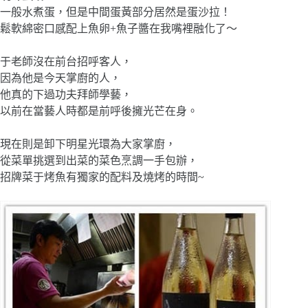
一般水煮蛋，但是中間蛋黃部分居然是蛋沙拉！
鬆軟綿密口感配上魚卵+魚子醬在我嘴裡融化了～
于老師沒在前台招呼客人，
因為他是今天掌廚的人，
他真的下過功夫拜師學藝，
以前在當藝人時都是前呼後擁光芒在身。
現在則是卸下明星光環為大家掌廚，
從菜單挑選到出菜的菜色烹調一手包辦，
招牌菜于烤魚有獨家的配料及燒烤的時間~