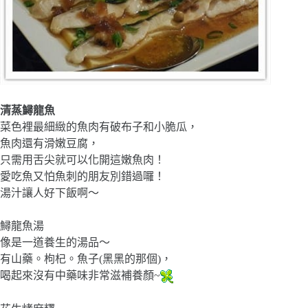
清蒸鱘龍魚
菜色裡最細緻的魚肉有破布子和小脆瓜，
魚肉還有滑嫩豆腐，
只需用舌尖就可以化開這嫩魚肉！
愛吃魚又怕魚刺的朋友別錯過囉！
湯汁讓人好下飯啊～
鱘龍魚湯
像是一道養生的湯品～
有山藥。枸杞。魚子(黑黑的那個)，
喝起來沒有中藥味非常滋補養顏~