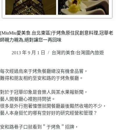
[MiuMiu愛美食.台北東區]于烤魚原住民創意料理,冠華老
師親力親為,絕對讓您一再回味
2013 年 9 月 1 日
台灣的美食/台灣國內旅遊
每次經過烏來于烤魚餐廳總沒有機會品嘗，
難得和朋友相約至安和路的于烤魚餐廳。
對於于冠華印象是音樂人與某水果報新聞，
藝人開餐廳心裡抱持問號。
很多是外行抱著憧憬就開餐廳最後黯然收場的不少，
藝人本身挺忙的哪有空好好的研究經營和管理？
安和路巷子口就看到＂于烤魚＂招牌，