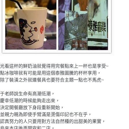
光看這杯的鮮奶油就覺得用完餐點來上一杯也是享受~
點冰咖啡就有可能是用這個泰雅圖騰的杯杯享用，
除了裝潢之外就連餐具也要符合主題一點也不馬虎~
于老師說生命有高潮低潮，
慶幸低潮的時候能夠走出來，
決定開餐廳放下身段重新開始，
並親力親為即使手臂滿是燙傷印記也不在乎，
認真努力的人只要用對方法自然種的出甜美的果實，
烏來本店後再開安和二店，