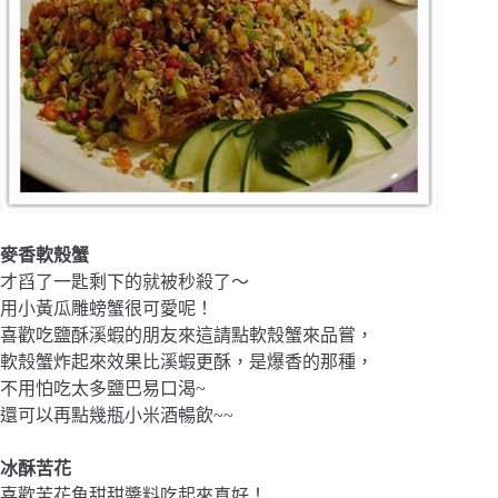
麥香軟殼蟹
才舀了一匙剩下的就被秒殺了～
用小黃瓜雕螃蟹很可愛呢！
喜歡吃鹽酥溪蝦的朋友來這請點軟殼蟹來品嘗，
軟殼蟹炸起來效果比溪蝦更酥，是爆香的那種，
不用怕吃太多鹽巴易口渴~
還可以再點幾瓶小米酒暢飲~~
冰酥苦花
喜歡苦花魚甜甜醬料吃起來真好！