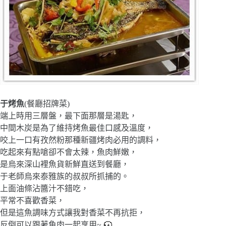
于烤魚
(餐廳招牌菜)
端上時用三層盤，最下面那層是湯匙，
中間木炭是為了維持烤魚最佳口感及溫度，
咬上一口有孜然粉那種新疆烤肉必用的調料，
吃起來有點嗆卻不會太辣，魚肉鮮嫩，
是烏來深山裡魚貨新鮮直送到餐廳，
于老師烏來泰雅族的叔叔所抓捕的。
上面油條沾醬汁不錯吃，
平常不喜歡香菜，
但是這魚調味方式讓我對香菜不再抗拒，
反倒可以跟著魚肉一起享用~