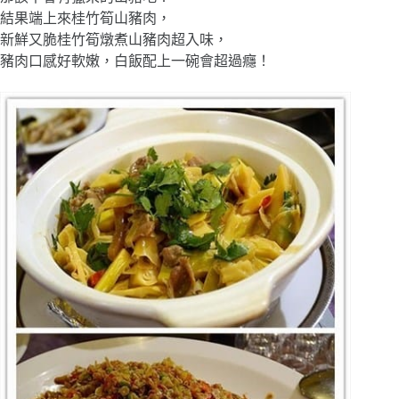
結果端上來桂竹筍山豬肉，
新鮮又脆桂竹筍燉煮山豬肉超入味，
豬肉口感好軟嫩，白飯配上一碗會超過癮！