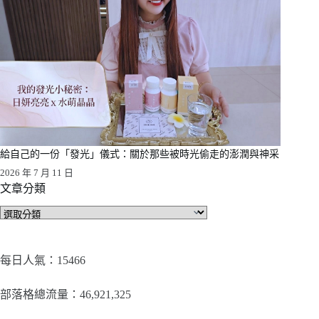
給自己的一份「發光」儀式：關於那些被時光偷走的澎潤與神采
2026 年 7 月 11 日
文章分類
文
章
分
類
每日人氣：15466
部落格總流量：​46,921,325