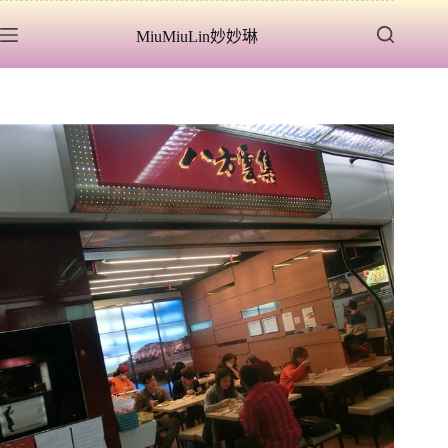
跳
MiuMiuLin妙妙琳
至
主
要
內
容