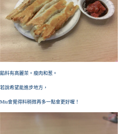
餡料有高麗茶。瘦肉和葱。
若說希望能進步地方，
Miu會覺得料稍微再多一點會更好喔！