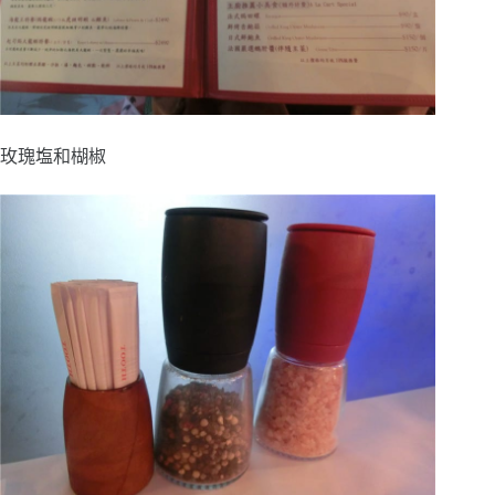
玫瑰塩和楜椒