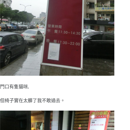
門口有隻貓咪,
但椅子實在太髒了我不敢過去。