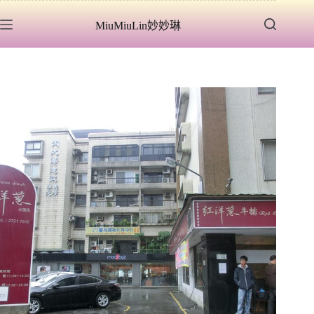
跳
MiuMiuLin妙妙琳
至
主
要
內
容