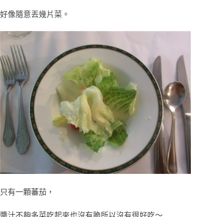
好像隨意丟幾片菜。
只有一顆蕃茄，
醬汁不夠多菜吃起來也沒有脆所以沒有很好吃～