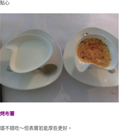
點心
烤布蕾
還不錯吃～但表層若能厚些更好。