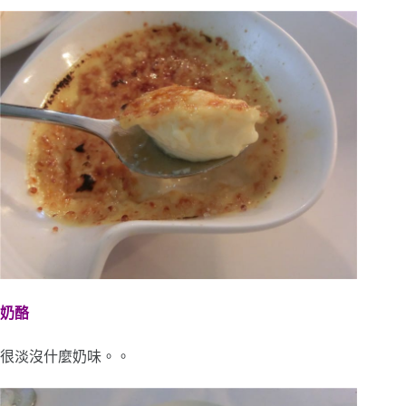
奶酪
很淡沒什麼奶味。。