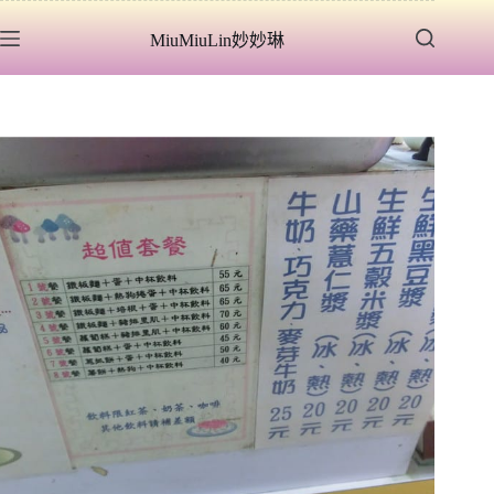
跳
MiuMiuLin妙妙琳
至
主
要
內
容