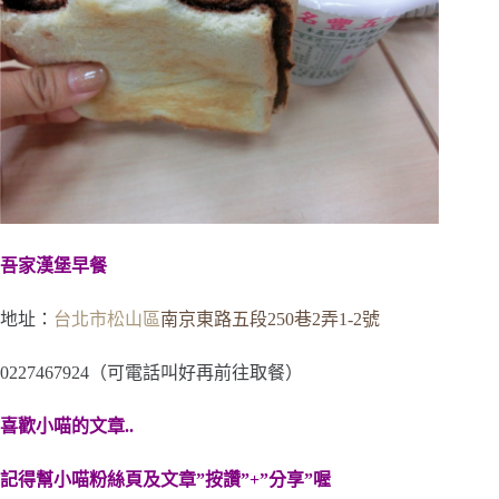
吾家漢堡早餐
地址：
台北市
松山區
南京東路五段250巷2弄1-2號
0227467924（可電話叫好再前往取餐）
喜歡小喵的文章..
記得幫小喵粉絲頁及文章”按讚”+”分享”喔