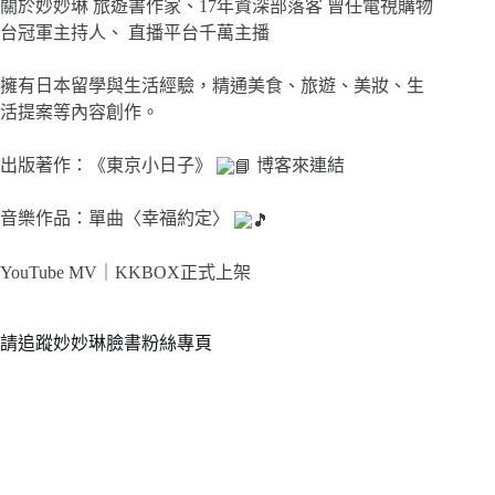
關於妙妙琳 旅遊書作家、17年資深部落客 曾任電視購物
台冠軍主持人、 直播平台千萬主播
擁有日本留學與生活經驗，精通美食、旅遊、美妝、生
活提案等內容創作。
出版著作：《東京小日子》
博客來連結
音樂作品：單曲〈幸福約定〉
YouTube MV｜
KKBOX正式上架
請追蹤妙妙琳臉書粉絲專頁