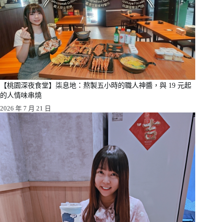
【桃園深夜食堂】柒息地：熬製五小時的職人神醬，與 19 元起
的人情味串燒
2026 年 7 月 21 日