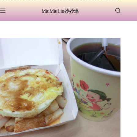
跳
MiuMiuLin妙妙琳
至
主
要
內
容