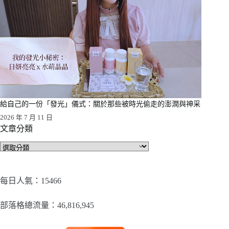
給自己的一份「發光」儀式：關於那些被時光偷走的澎潤與神采
2026 年 7 月 11 日
文章分類
文
章
分
類
每日人氣：15466
部落格總流量：​46,816,945