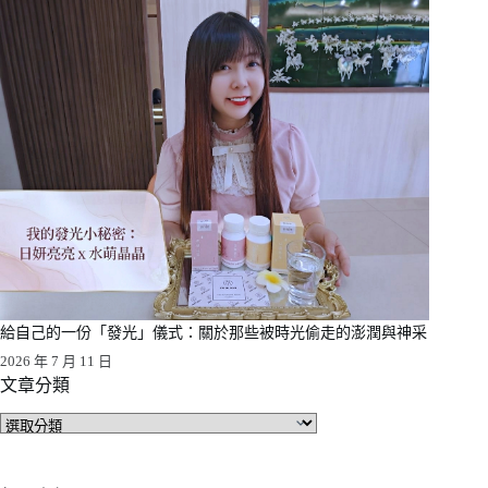
給自己的一份「發光」儀式：關於那些被時光偷走的澎潤與神采
2026 年 7 月 11 日
文章分類
文
章
分