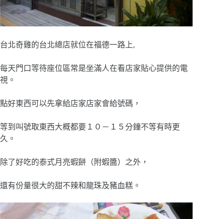
台北奇雞的台北總店就位在福德一路上,
每天門口等待座位區常是坐滿人在看店家貼心提供的電
視。
點好東西可以先拿給店家店家會給號碼，
等到叫號取東西大概都要１０－１５分鐘不等有時更
久。
除了好吃的泰式月亮蝦餅（附蝦醬）之外，
還有份量很大的甜不辣和龍珠及豬血糕。