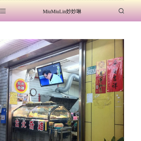
跳
MiuMiuLin妙妙琳
至
主
要
內
容