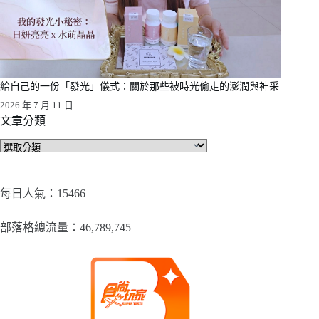
給自己的一份「發光」儀式：關於那些被時光偷走的澎潤與神采
2026 年 7 月 11 日
文章分類
文
章
分
類
每日人氣：15466
部落格總流量：​46,789,745