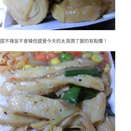
甜不辣並不會辣但感覺今天的太濕潤了變的有點爛！