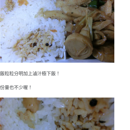
飯粒粒分明加上滷汁極下飯！
份量也不少喔！