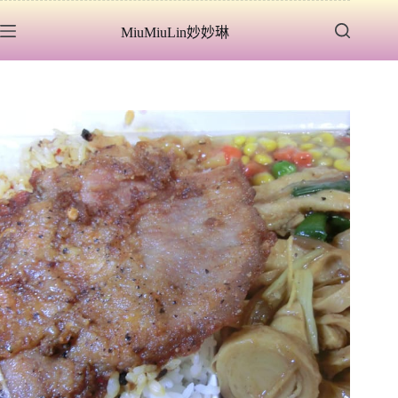
跳
MiuMiuLin妙妙琳
至
主
要
內
容