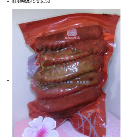
紅麴鴨翅 5支
$150