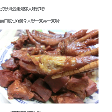
沒想到這漾濃郁入味好吃!
而口感也Q爛令人想一支再一支啊~