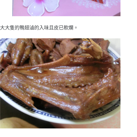
大大隻的鴨翅滷的入味且皮已軟爛。