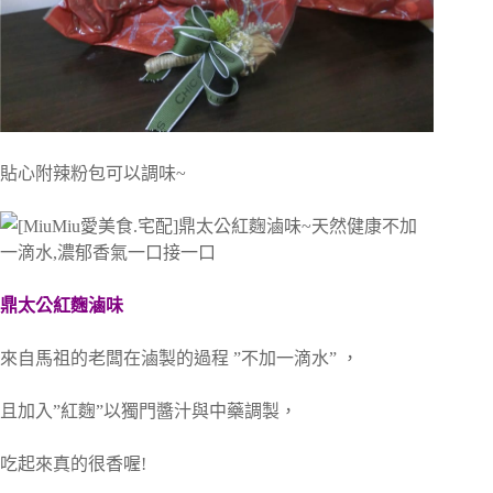
貼心附辣粉包可以調味~
鼎太公紅麴滷味
來自馬祖的老闆在滷製的過程 ”不加一滴水” ，
且加入”紅麴”以獨門醬汁與中藥調製，
吃起來真的很香喔!