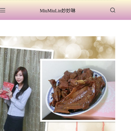
跳
MiuMiuLin妙妙琳
至
主
要
內
容