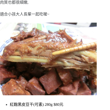
肉質也都很細嫩,
適合小孩大人長輩一起吃喔~
紅麴黑皮豆干(可素) 280g $80元