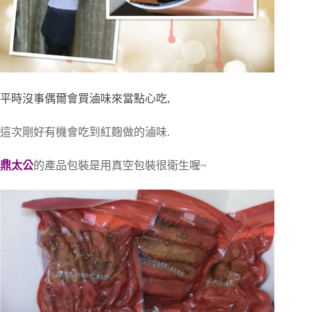
平時沒事偶爾會買滷味來當點心吃,
這次剛好有機會吃到紅麴做的滷味.
鼎太公
的產品包裝是用真空包裝很衛生喔~