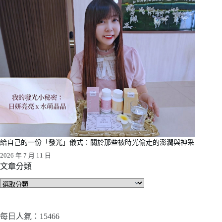
給自己的一份「發光」儀式：關於那些被時光偷走的澎潤與神采
2026 年 7 月 11 日
文章分類
文
章
分
類
每日人氣：15466