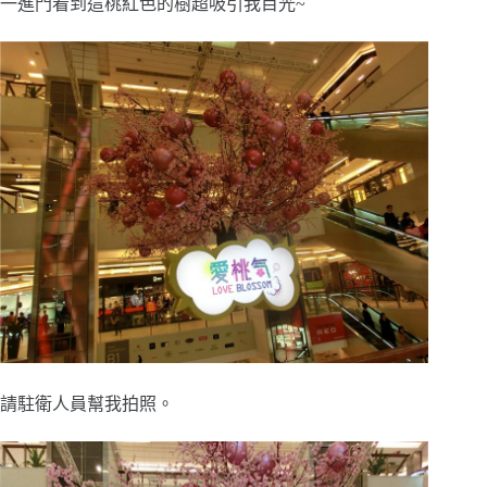
一進門看到這桃紅色的樹超吸引我目光~
請駐衛人員幫我拍照。