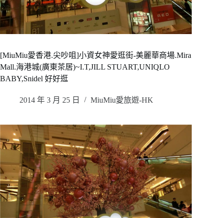
[MiuMiu愛香港.尖吵咀]小資女神愛逛街-美麗華商場.Mira
Mall.海港城(廣東茶居)~I.T,JILL STUART,UNIQLO
BABY,Snidel 好好逛
2014 年 3 月 25 日
MiuMiu愛旅遊-HK