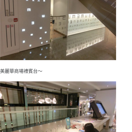
美麗華商場禮賓台～