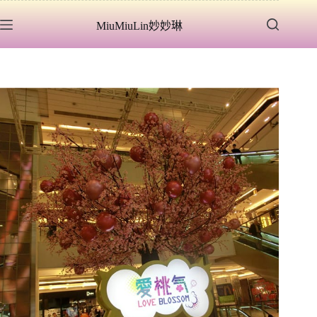
跳
MiuMiuLin妙妙琳
至
主
要
內
容