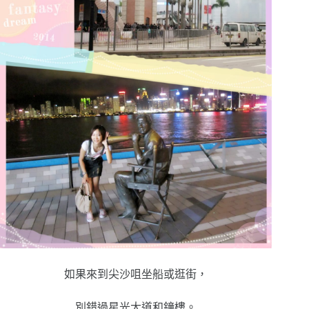
如果來到尖沙咀坐船或逛街，
別錯過星光大道和鐘樓。