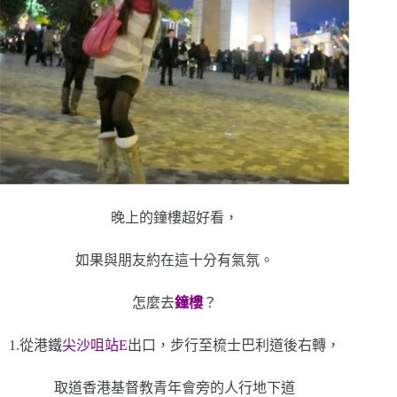
晚上的鐘樓超好看，
如果與朋友約在這十分有氣氛。
怎麼去
鐘樓
？
1.從港鐵
尖沙咀站E
出口，步行至梳士巴利道後右轉，
取道香港基督教青年會旁的人行地下道