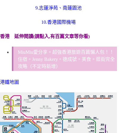
9.
志蓮淨苑
、
南蓮園池
10.香港國際機場
香港
延伸閱讀(請點入,有百篇文章等你看)
MiuMiu愛分享。超強香港旅遊百篇懶人包！！
住宿。Jenny Bakery。德成號。美食。逛街完全
攻略（不定時新增）
港鐵地圖