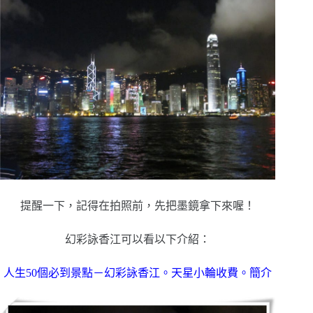
提醒一下，記得在拍照前，先把墨鏡拿下來喔！
幻彩詠香江可以看以下介紹：
人生50個必到景點－幻彩詠香江。天星小輪收費。簡介