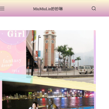
跳
MiuMiuLin妙妙琳
至
主
要
內
容