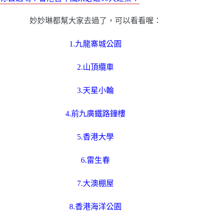
妙妙琳都幫大家去過了，可以看看喔：
1.九龍寨城公園
2.山頂纜車
3.天星小輪
4.前九廣鐵路鐘樓
5.香港大學
6.雷生春
7.
大澳棚屋
8.香港海洋公園