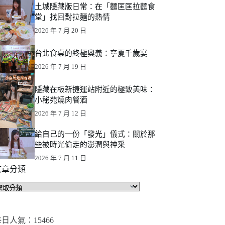
土城隱藏版日常：在「麵匡匡拉麵食
堂」找回對拉麵的熱情
2026 年 7 月 20 日
台北食桌的終極奧義：寧夏千歲宴
2026 年 7 月 19 日
隱藏在板新捷運站附近的極致美味：
小秘苑燒肉餐酒
2026 年 7 月 12 日
給自己的一份「發光」儀式：關於那
些被時光偷走的澎潤與神采
2026 年 7 月 11 日
文章分類
文
章
分
類
日人氣：15466