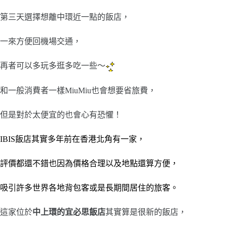
第三天選擇想離中環近一點的飯店，
一來方便回機場交通，
再者可以多玩多逛多吃一些～
和一般消費者一樣MiuMiu也會想要省旅費，
但是對於太便宜的也會心有恐懼！
IBIS
飯店其實多年前在香港北角有一家，
評價都還不錯也因為價格合理以及地點還算方便，
吸引許多世界各地背包客或是長期間居住的旅客。
這家位於
中上環的宜必思飯店
其實算是很新的飯店，