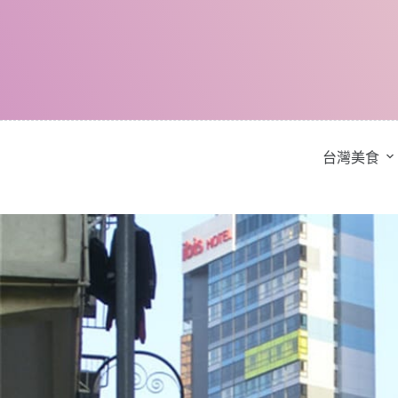
跳
至
主
要
內
容
台灣美食