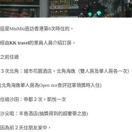
這是MiuMiu造訪香港第8次時住的，
經由
KK travel
的業員人員介紹訂房，
之前住過
３次北角：城市花園酒店。北角海逸（雙人房及單人房各一次）
[北角海逸單人房為Open rice食評冠軍領獎時入住]
住過沙田：帝都２次。凱悅一次
沙尖咀：半島酒店(抽獎得到的超奢華之旅)
因為前２天住朋友家中，