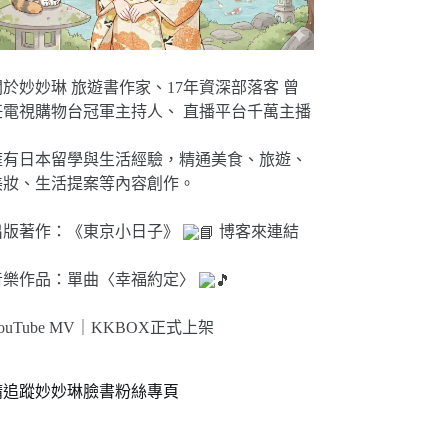
關於妙妙琳 旅遊書作家、17年資深部落客 曾
任電視購物台冠軍主持人、 直播平台千萬主播
擁有日本留學與生活經驗，精通美食、旅遊、
美妝、生活提案等內容創作。
出版著作：《東京小日子》
博客來連結
音樂作品：單曲〈幸福約定〉
ouTube MV｜
KKBOX正式上架
請追蹤妙妙琳臉書粉絲專頁