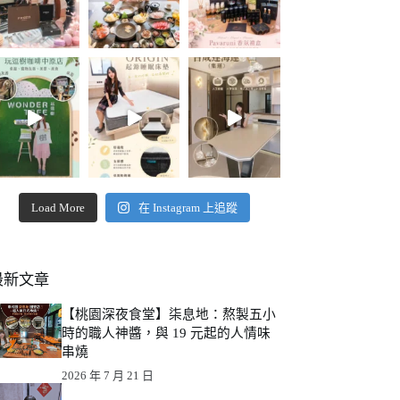
Load More
在 Instagram 上追蹤
最新文章
【桃園深夜食堂】柒息地：熬製五小
時的職人神醬，與 19 元起的人情味
串燒
2026 年 7 月 21 日