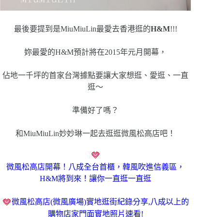
最後要提到是MiuMiuLin最愛去香港逛的
H&M
!!!
妳最愛的H&M預計將在2015年元月開幕，
佔地一千坪的首家台灣據點要讓大家想逛、愛逛、一直
逛～
準備好了嗎？
和MiuMiuLin妙妙琳一起去逛逛微風松高店吧！
微風松高店開幕！
八成全台首櫃，韓風吹進信義區，
H&M將到來！讓你一直逛一直逛
微風松高店(微風廣場)實地逛街紀錄分享
,八成以上的
購物店家門面實地照片速看!