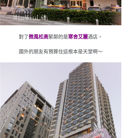
對了
微風松高
緊鄰的是
寒舍艾麗
酒店，
國外的朋友有預算住這根本是天堂啊～