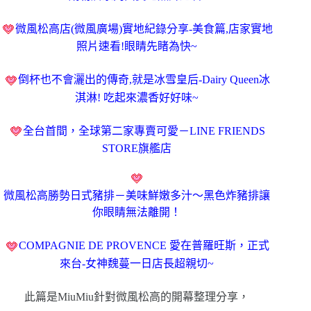
微風松高店(微風廣場)實地紀錄分享-美食篇,店家實地
照片速看!眼睛先睹為快~
倒杯也不會灑出的傳奇,就是冰雪皇后-Dairy Queen冰
淇淋! 吃起來濃香好好味~
全台首間，全球第二家專賣可愛－LINE FRIENDS
STORE旗艦店
微風松高勝勢日式豬排－美味鮮嫩多汁～黑色炸豬排讓
你眼睛無法離開！
COMPAGNIE DE PROVENCE 愛在普羅旺斯，正式
來台-女神魏蔓一日店長超親切~
此篇是MiuMiu針對微風松高的開幕整理分享，