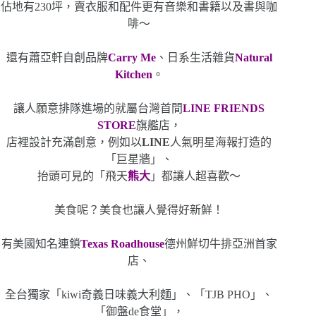
佔地有230坪，賣衣服和配件更有音樂和書籍以及書與咖
啡～
還有蕭亞軒自創品牌
Carry Me
、日系生活雜貨
Natural
Kitchen
。
讓人願意排隊進場的就屬台灣首間
LINE FRIENDS
STORE
旗艦店，
店裡設計充滿創意，例如以
LINE
人氣明星海報打造的
「巨星牆」、
抬頭可見的「飛天
熊大
」都讓人超喜歡～
美食呢？美食也讓人覺得好新鮮！
有美國知名連鎖
Texas Roadhouse
德州鮮切牛排亞洲首家
店、
全台獨家「kiwi奇義日味義大利麵」、「TJB PHO」、
「御盤de食堂」，