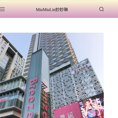
跳
MiuMiuLin妙妙琳
至
主
要
內
容