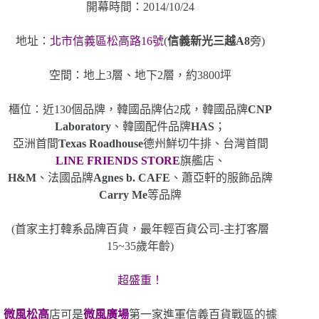
開幕時間：2014/10/24
地址：
北市信義區松高路
16號
(
信義新光三越A8
旁)
空間：地上3層、地下2層，約3800坪
櫃位：近130個品牌，韓國品牌佔2成，韓國品牌
CNP
Laboratory
、韓國配件品牌
HAS
；
亞洲首間
Texas Roadhouse
德州鮮切牛排、台灣首間
LINE FRIENDS STORE
旗艦店、
H&M
、法國品牌
Agnes b. CAFE
、蕭亞軒的服飾品牌
Carry Me
等品牌
(首家主打韓系品牌百貨，最年輕百貨公司-主打客層
15~35歲年齡)
超盛重！
微風松高
店可是
微風廣場
第一家進軍信義百貨戰區的據