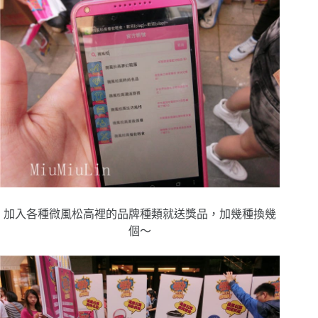
加入各種微風松高裡的品牌種類就送獎品，加幾種換幾
個～