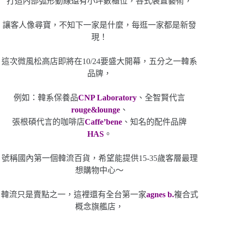
打造內部弧形動線還有小坪數櫃位，各式裝置藝術，
讓客人像尋寶，不知下一家是什麼，每逛一家都是新發
現！
這次微風松高店即將在10/24要盛大開幕，五分之一韓系
品牌，
例如：韓系保養品
CNP Laboratory
、全智賢代言
rouge&lounge
、
張根碩代言的咖啡店
Caffe’bene
、知名的配件品牌
HAS
。
號稱國內第一個韓流百貨，希望能提供15-35歲客層最理
想購物中心～
韓流只是賣點之一，這裡還有全台第一家
agnes b.
複合式
概念旗艦店，