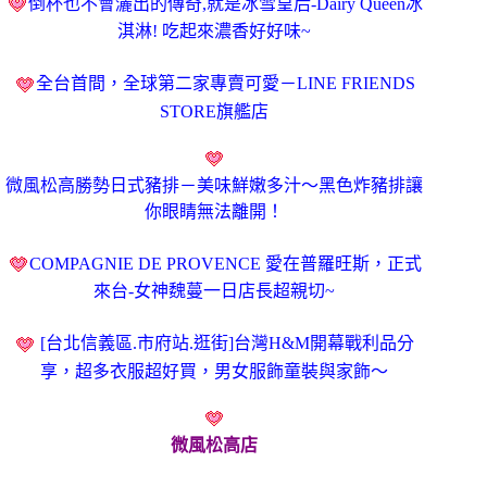
倒杯也不會灑出的傳奇,就是冰雪皇后-Dairy Queen冰
淇淋! 吃起來濃香好好味~
全台首間，全球第二家專賣可愛－LINE FRIENDS
STORE旗艦店
微風松高勝勢日式豬排－美味鮮嫩多汁～黑色炸豬排讓
你眼睛無法離開！
COMPAGNIE DE PROVENCE 愛在普羅旺斯，正式
來台-女神魏蔓一日店長超親切~
[台北信義區.市府站.逛街]台灣H&M開幕戰利品分
享，超多衣服超好買，男女服飾童裝與家飾～
微風松高店