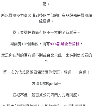
點，
所以微風極力從裝潢到整個內部的店家品牌都是微風超
級嚴選，
為了要讓信義區有個不一樣的全新感受。
裡面有126個櫃位，而有
80%
都是全台首櫃
，
就是你在別的百貨逛不到或台北只此一家進到信義區的
～
第一次的信義區微風保證讓你愛逛，想逛，一直逛！
裝潢有夠Special－
這裡不像一般百貨公司四四方方規則感，