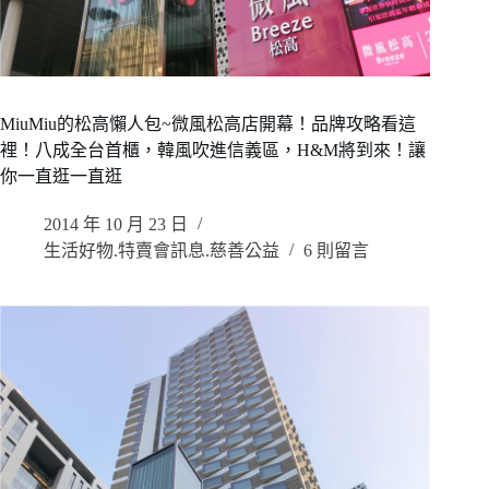
MiuMiu的松高懶人包~微風松高店開幕！品牌攻略看這
裡！八成全台首櫃，韓風吹進信義區，H&M將到來！讓
你一直逛一直逛
2014 年 10 月 23 日
生活好物.特賣會訊息.慈善公益
6 則留言