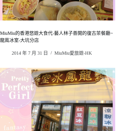
MiuMiu的香港悠遊大食代-藝人林子善開的復古茶餐廳~
龍鳯冰室-大坑分店
2014 年 7 月 31 日
MiuMiu愛旅遊-HK