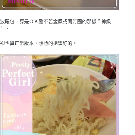
波蘿包，算是ＯＫ雖不若金鳯或蘭芳園的那樣＂神級
＂，
卻也算正常版本，熱熱的還蠻好的。