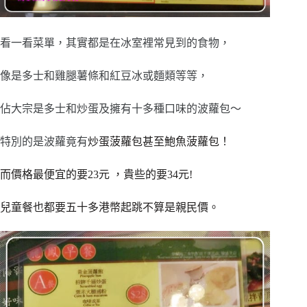
看一看菜單，其實都是在冰室裡常見到的食物，
像是多士和雞腿薯條和紅豆冰或麵類等等，
佔大宗是多士和炒蛋及擁有十多種口味的波蘿包～
特別的是波蘿竟有
炒蛋菠蘿包甚至
鮑魚菠蘿包！
而價格最便宜的要23元 ，貴些的要34元!
兒童餐也都要五十多港幣起跳不算是親民價。