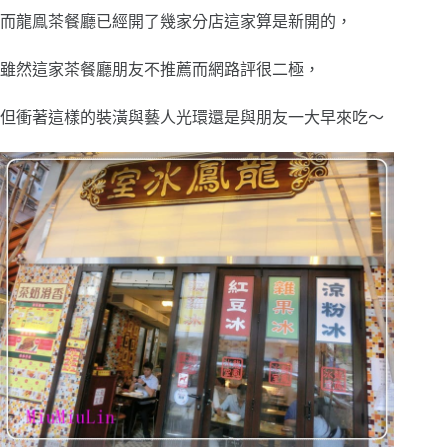
而龍鳯茶餐廳已經開了幾家分店這家算是新開的，
雖然這家茶餐廳朋友不推薦而網路評很二極，
但衝著這樣的裝潢與藝人光環還是與朋友一大早來吃～