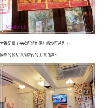
旁邊是掛了幾款所謂龍鳯神級炒蛋系列，
簡單的餐點卻是店內的主推招牌。