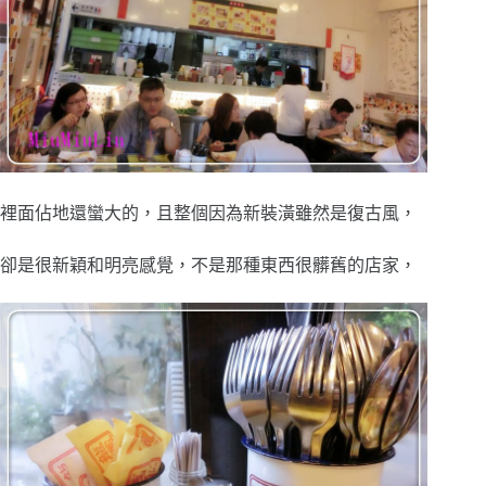
裡面佔地還蠻大的，且整個因為新裝潢雖然是復古風，
卻是很新穎和明亮感覺，不是那種東西很髒舊的店家，