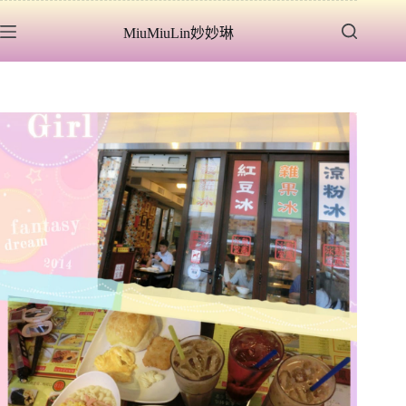
跳
MiuMiuLin妙妙琳
至
主
要
內
容