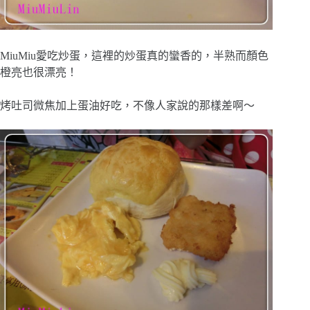
MiuMiu愛吃炒蛋，這裡的炒蛋真的蠻香的，半熟而顏色
橙亮也很漂亮！
烤吐司微焦加上蛋油好吃，不像人家說的那樣差啊～