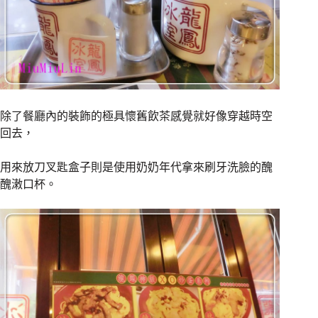
除了餐廳內的裝飾的極具懷舊飲茶感覺就好像穿越時空
回去，
用來放刀叉匙盒子則是使用奶奶年代拿來刷牙洗臉的醜
醜潄口杯
。