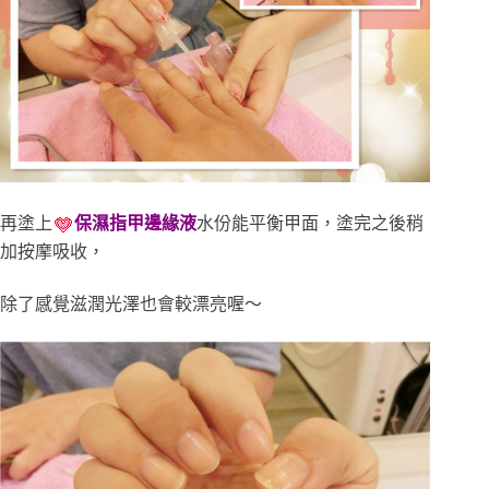
再塗上
保濕指甲邊緣液
水份能平衡甲面，塗完之後稍
加按摩吸收，
除了感覺滋潤光澤也會較漂亮喔～