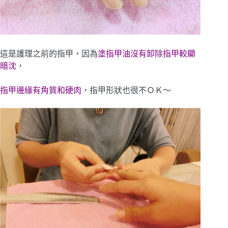
這是護理之前的指甲，因為
塗指甲油沒有卸除指甲較顯
暗沈
，
指甲邊緣有角質和硬肉
，指甲形狀也很不ＯＫ～