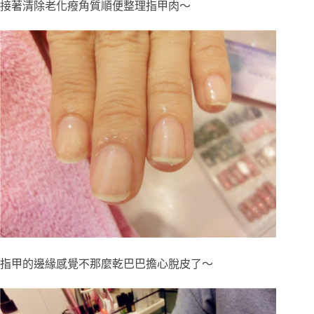
接著清除老化癈角質順便整理指甲肉～
指甲的邊緣感覺不那麼乾巴巴擔心脫皮了～