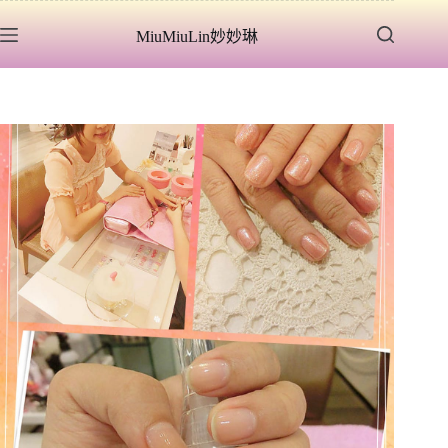
跳
MiuMiuLin妙妙琳
至
主
要
內
容