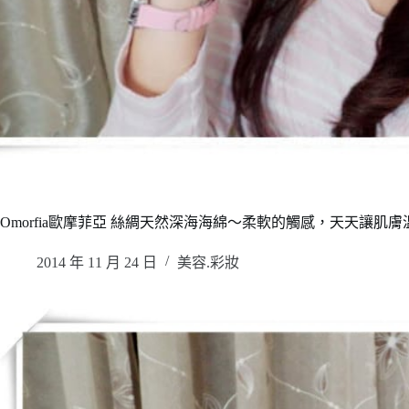
Omorfia歐摩菲亞 絲綢天然深海海綿～柔軟的觸感，天天讓肌膚
2014 年 11 月 24 日
美容.彩妝