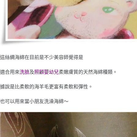
這絲綢海綿在目前是不少美容師覺得是
適合用來
洗臉
及
照顧嬰幼兒
柔嫩膚質的天然海綿種類。
據說是比柔軟的海羊毛更富有柔軟和彈性。
也可以用來當小朋友洗澡海綿～