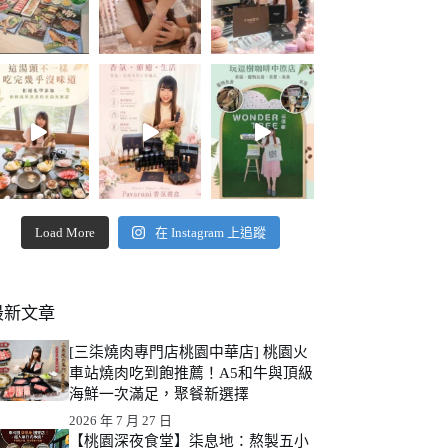
Load More
在 Instagram 上追蹤
最新文章
[三柒燒肉專門店桃園中華店] 桃園火
車站燒肉吃到飽推薦！A5和牛與頂級
海鮮一次滿足，聚餐新選擇
2026 年 7 月 27 日
【桃園深夜食堂】柒息地：熬製五小