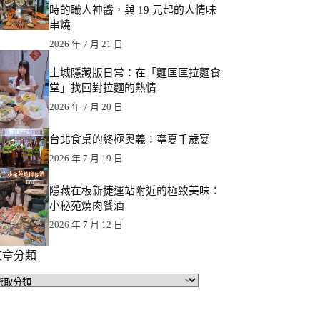
時的職人神醬，與 19 元起的人情味
串燒
2026 年 7 月 21 日
土城隱藏版日常：在「麵匡匡拉麵食
堂」找回對拉麵的熱情
2026 年 7 月 20 日
台北食桌的終極奧義：寧夏千歲宴
2026 年 7 月 19 日
隱藏在板新捷運站附近的極致美味：
小秘苑燒肉餐酒
2026 年 7 月 12 日
文章分類
文
章
分