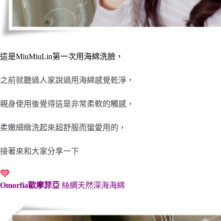
這是MiuMiuLin第一次用海綿洗臉，
之前就聽過人家說過用海綿感覺乾淨，
親身使用後覺得這是非常柔軟的觸感，
柔嫩細緻洗起來超舒服而蠻愛用的，
接著來和大家分享一下
Omorfia歐摩菲亞
絲綢天然深海海綿