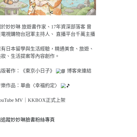
關於妙妙琳 旅遊書作家、17年資深部落客 曾
任電視購物台冠軍主持人、 直播平台千萬主播
擁有日本留學與生活經驗，精通美食、旅遊、
美妝、生活提案等內容創作。
出版著作：《東京小日子》
博客來連結
音樂作品：單曲〈幸福約定〉
ouTube MV｜
KKBOX正式上架
請追蹤妙妙琳臉書粉絲專頁