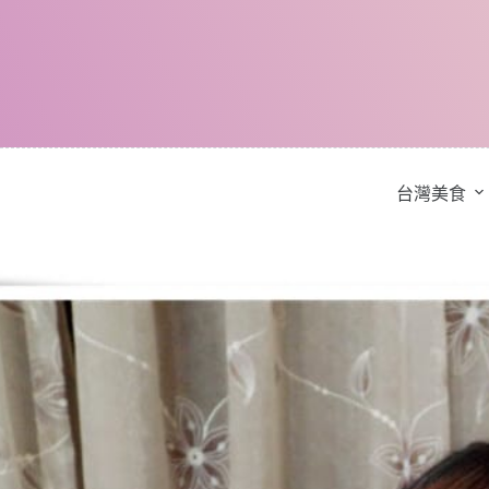
跳
至
主
要
內
容
台灣美食