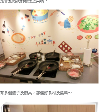
是會煮給我們看邊上菜嗎？
有多個爐子及廚具，都備好食材及醬料～