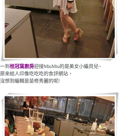
一到
桂冠窩廚房
迎接MiuMiu的是美女小編貝兒~
原來給人印像吃吃吃的食評網站，
沒想到編輯是苗修秀麗的呢!