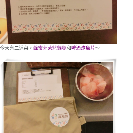
今天有二道菜，
蜂蜜芥茉烤雞腿
和
啤酒炸魚片
～