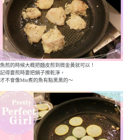
魚煎的時候大概把麵皮煎到微金黃就可以！
記得要煎時要把鍋子擦乾淨，
才不會像Miu煮的魚有點黑黑的～