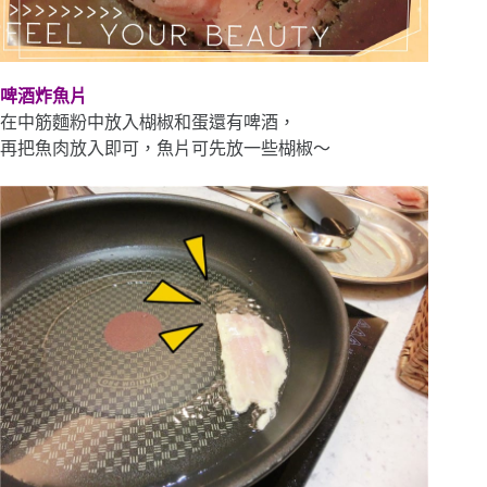
啤酒炸魚片
在中筋麵粉中放入楜椒和蛋還有啤酒，
再把魚肉放入即可，魚片可先放一些楜椒～