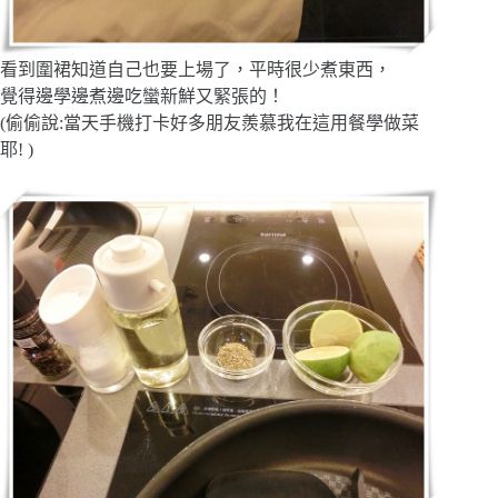
看到圍裙知道自己也要上場了，平時很少煮東西，
覺得邊學邊煮邊吃蠻新鮮又緊張的！
(偷偷說:當天手機打卡好多朋友羨慕我在這用餐學做菜
耶! )