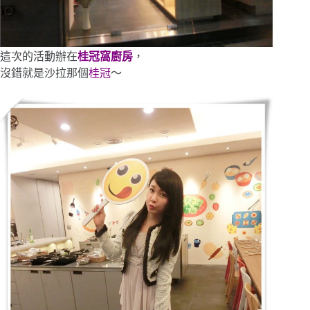
這次的活動辦在
桂冠窩廚房
，
沒錯就是沙拉那個
桂冠
～