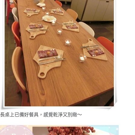
長桌上已備好餐具，感覺乾淨又別緻～