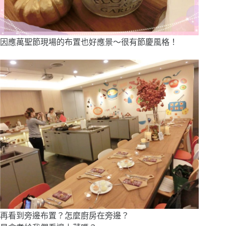
因應萬聖節現場的布置也好應景～很有節慶風格！
再看到旁邊布置？怎麼廚房在旁邊？