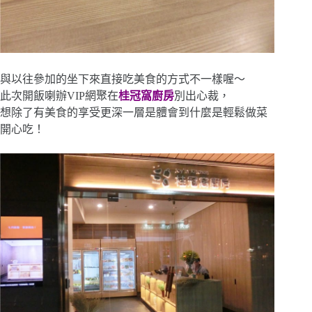
與以往參加的坐下來直接吃美食的方式不一樣喔～
此次開飯喇辦VIP網聚在
桂冠窩廚房
別出心裁，
想除了有美食的享受更深一層是體會到什麼是輕鬆做菜
開心吃！