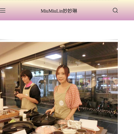
跳
MiuMiuLin妙妙琳
至
主
要
內
容