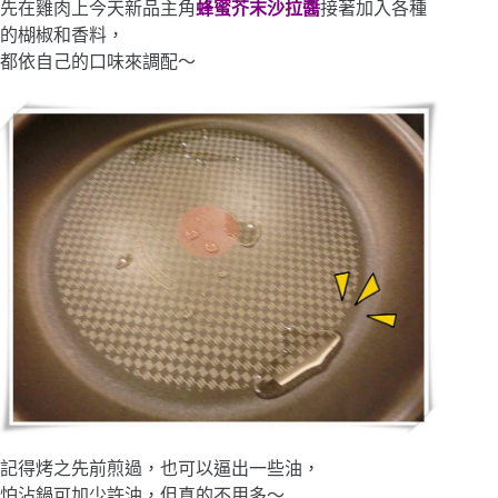
先在雞肉上今天新品主角
蜂蜜芥末沙拉醬
接著加入各種
的楜椒和香料，
都依自己的口味來調配～
記得烤之先前煎過，也可以逼出一些油，
怕沾鍋可加少許油，但真的不用多～