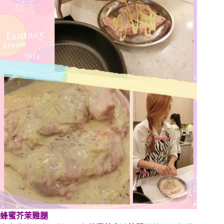
蜂蜜芥茉雞腿