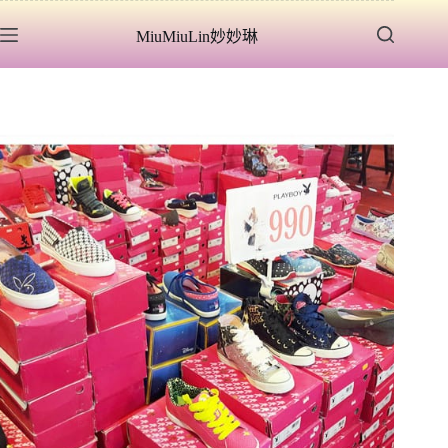
跳
MiuMiuLin妙妙琳
至
主
要
內
容