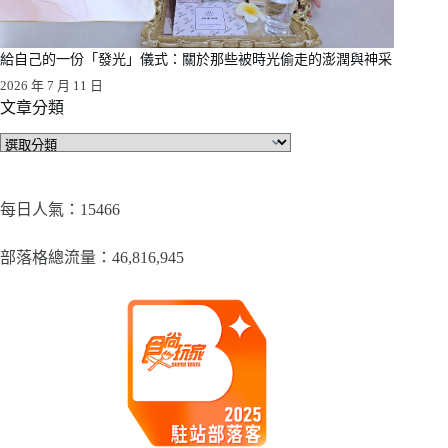
給自己的一份「發光」儀式：關於那些被時光偷走的澎潤與神采
2026 年 7 月 11 日
文章分類
文
章
分
類
每日人氣：15466
部落格總流量：​46,816,945