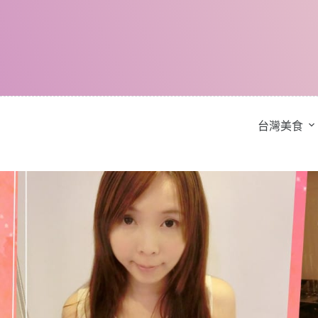
跳
至
主
要
內
容
台灣美食