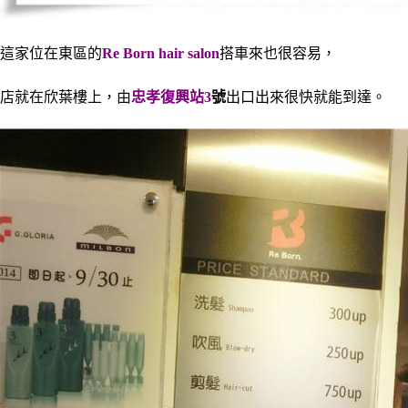
這家位在東區的
Re Born hair salon
搭車來也很容易
，
店就在欣葉樓上，由
忠孝復興站3
號
出口出來很快就能到達。