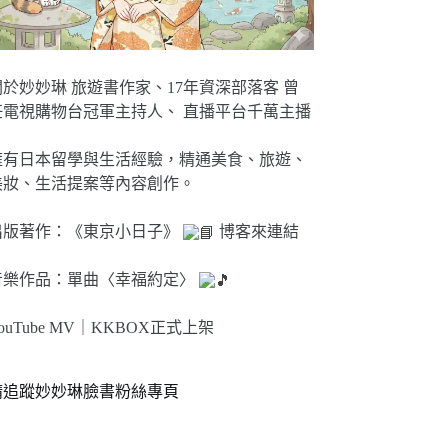
關於妙妙琳 旅遊書作家、17年資深部落客 曾
任電視購物台冠軍主持人、 直播平台千萬主播
擁有日本留學與生活經驗，精通美食、旅遊、
美妝、生活提案等內容創作。
出版著作：《東京小日子》
博客來連結
音樂作品：單曲〈幸福約定〉
ouTube MV｜
KKBOX正式上架
請追蹤妙妙琳臉書粉絲專頁