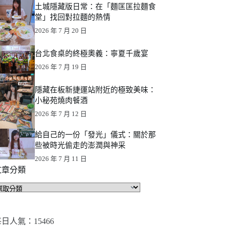
土城隱藏版日常：在「麵匡匡拉麵食
堂」找回對拉麵的熱情
2026 年 7 月 20 日
台北食桌的終極奧義：寧夏千歲宴
2026 年 7 月 19 日
隱藏在板新捷運站附近的極致美味：
小秘苑燒肉餐酒
2026 年 7 月 12 日
給自己的一份「發光」儀式：關於那
些被時光偷走的澎潤與神采
2026 年 7 月 11 日
文章分類
文
章
分
類
日人氣：15466