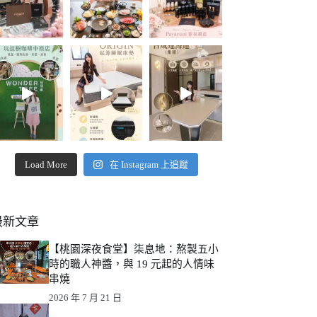
Load More
在 Instagram 上追蹤
最新文章
【桃園深夜食堂】柒息地：熬製五小
時的職人神醬，與 19 元起的人情味
串燒
2026 年 7 月 21 日