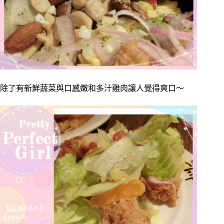
除了有新鮮蔬菜與口感嫩和多汁雞肉讓人覺得爽口～