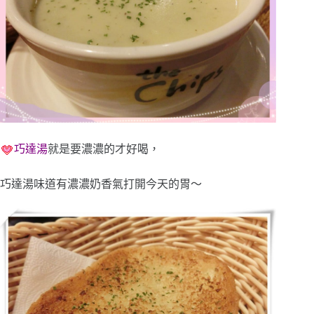
巧達湯
就是要濃濃的才好喝，
巧達湯味道有濃濃奶香氣打開今天的胃～