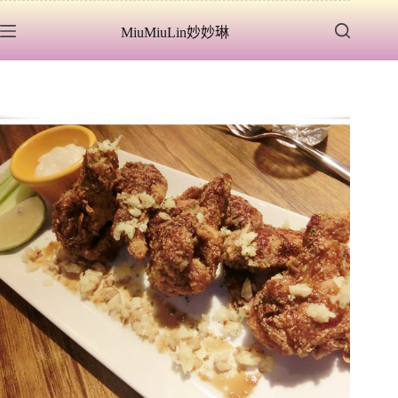
跳
MiuMiuLin妙妙琳
至
主
要
內
容