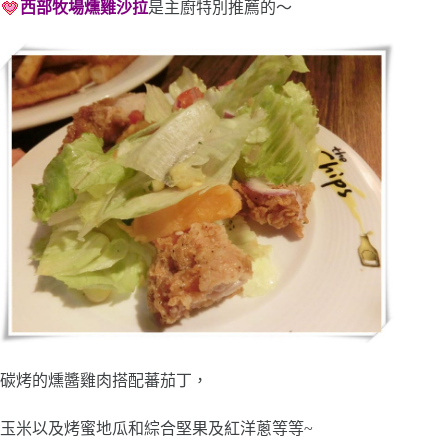
西部牧場燻雞沙拉
是主廚特別推薦的～
碳烤的燻醬雞肉搭配蕃茄丁，
玉米以及烤蜜地瓜和綜合堅果及紅洋蔥等等~