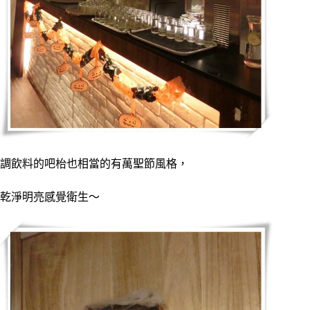
調飲料的吧枱也相當的有萬聖節風格，
乾淨明亮感覺衛生～