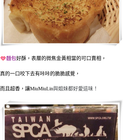
麵包
好酥，表層的微焦金黃相當的可口賣相，
真的一口咬下去有咔咔的脆脆感覺，
而且超香，讓MiuMiuLin
與姐妹都好愛這味！