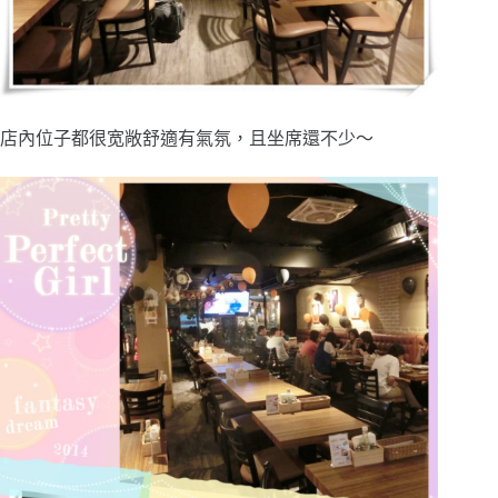
店內位子都很宽敞舒適有氣氛，且坐席還不少～