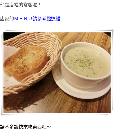
他是店裡的常客喔！
店家的
ＭＥＮＵ請參考點這裡
話不多說快來吃東西吧～