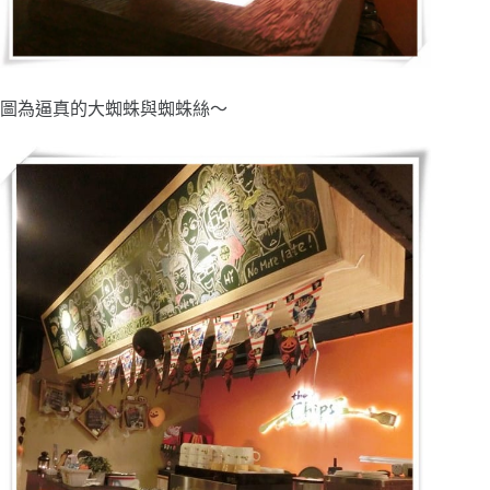
圖為逼真的大蜘蛛與蜘蛛絲～