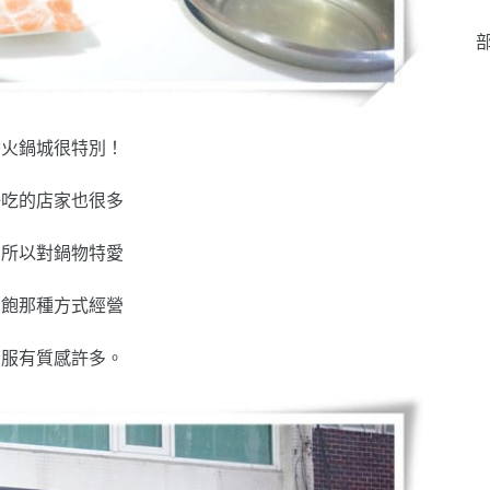
部
香火鍋城很特別！
好吃的店家也很多
，所以對鍋物特愛
到飽那種方式經營
舒服有質感許多。