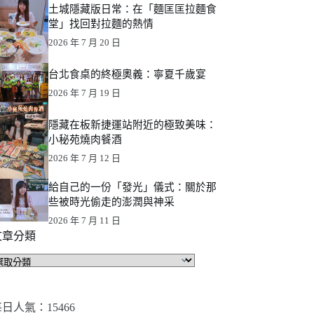
土城隱藏版日常：在「麵匡匡拉麵食
堂」找回對拉麵的熱情
2026 年 7 月 20 日
台北食桌的終極奧義：寧夏千歲宴
2026 年 7 月 19 日
隱藏在板新捷運站附近的極致美味：
小秘苑燒肉餐酒
2026 年 7 月 12 日
給自己的一份「發光」儀式：關於那
些被時光偷走的澎潤與神采
2026 年 7 月 11 日
文章分類
文
章
分
類
日人氣：15466