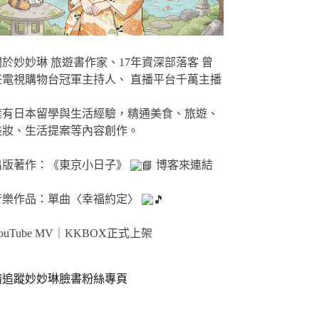
關於妙妙琳 旅遊書作家、17年資深部落客 曾
任電視購物台冠軍主持人、 直播平台千萬主播
擁有日本留學與生活經驗，精通美食、旅遊、
美妝、生活提案等內容創作。
出版著作：《東京小日子》
博客來連結
音樂作品：單曲〈幸福約定〉
ouTube MV｜
KKBOX正式上架
請追蹤妙妙琳臉書粉絲專頁