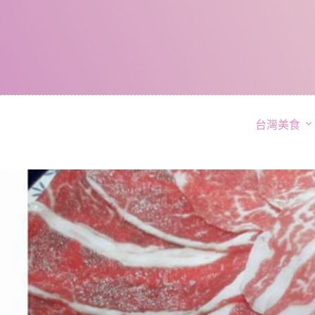
跳
至
主
要
內
容
台灣美食