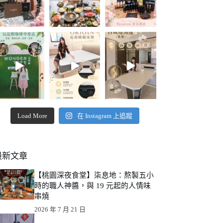
Load More
在 Instagram 上追蹤
最新文章
【桃園深夜食堂】柒息地：熬製五小
時的職人神醬，與 19 元起的人情味
串燒
2026 年 7 月 21 日